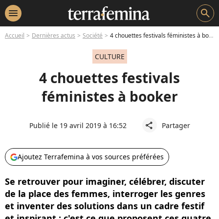
menu
search
Accueil
Dernières actus
Société
4 chouettes festivals féministes à booker
CULTURE
4 chouettes festivals
féministes à booker
Publié le 19 avril 2019 à 16:52
Partager
share
Ajoutez Terrafemina à vos sources préférées
Se retrouver pour imaginer, célébrer, discuter
de la place des femmes, interroger les genres
et inventer des solutions dans un cadre festif
et inspirant : c'est ce que proposent ces quatre