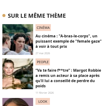
SUR LE MÊME THÈME
CINÉMA
Au cinéma : "A-bras-le-corps", un
puissant exemple de "female gaze"
à voir à tout prix
27 mai 2026
PEOPLE
“Va te faire f**tre” : Margot Robbie
a remis un acteur à sa place après
qu’il lui a conseillé de perdre du
poids
11 février 2026
LOOK