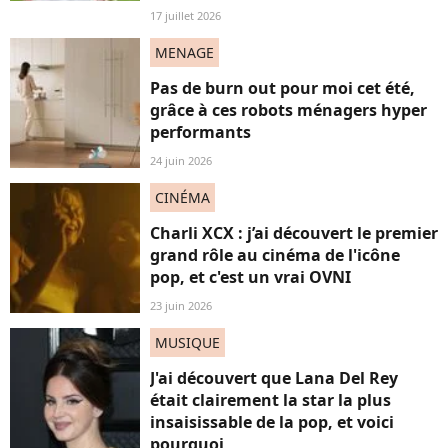
17 juillet 2026
MENAGE
Pas de burn out pour moi cet été,
grâce à ces robots ménagers hyper
performants
24 juin 2026
CINÉMA
Charli XCX : j’ai découvert le premier
grand rôle au cinéma de l'icône
pop, et c'est un vrai OVNI
23 juin 2026
MUSIQUE
J'ai découvert que Lana Del Rey
était clairement la star la plus
insaisissable de la pop, et voici
pourquoi