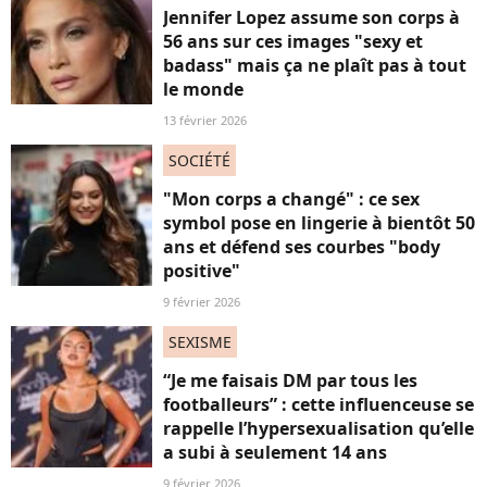
Jennifer Lopez assume son corps à
56 ans sur ces images "sexy et
badass" mais ça ne plaît pas à tout
le monde
13 février 2026
SOCIÉTÉ
"Mon corps a changé" : ce sex
symbol pose en lingerie à bientôt 50
ans et défend ses courbes "body
positive"
9 février 2026
SEXISME
“Je me faisais DM par tous les
footballeurs” : cette influenceuse se
rappelle l’hypersexualisation qu’elle
a subi à seulement 14 ans
9 février 2026