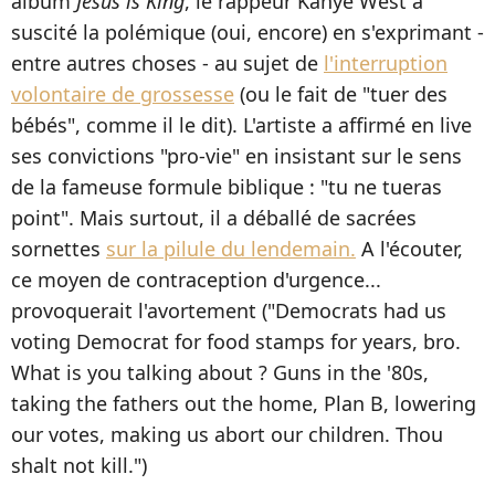
album
Jesus is King
, le rappeur Kanye West a
suscité la polémique (oui, encore) en s'exprimant -
entre autres choses - au sujet de
l'interruption
volontaire de grossesse
(ou le fait de "tuer des
bébés", comme il le dit). L'artiste a affirmé en live
ses convictions "pro-vie" en insistant sur le sens
de la fameuse formule biblique : "tu ne tueras
point". Mais surtout, il a déballé de sacrées
sornettes
sur la pilule du lendemain.
A l'écouter,
ce moyen de contraception d'urgence...
provoquerait l'avortement ("Democrats had us
voting Democrat for food stamps for years, bro.
What is you talking about ? Guns in the '80s,
taking the fathers out the home, Plan B, lowering
our votes, making us abort our children. Thou
shalt not kill.")