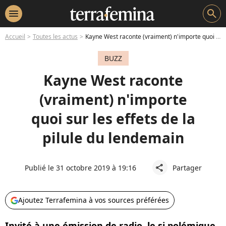
menu
search
Accueil
Toutes les actus
Kayne West raconte (vraiment) n'importe quoi sur les effets de la pilule du lendemain
BUZZ
Kayne West raconte
(vraiment) n'importe
quoi sur les effets de la
pilule du lendemain
Publié le 31 octobre 2019 à 19:16
Partager
share
Ajoutez Terrafemina à vos sources préférées
Invité à une émission de radio, le si polémique