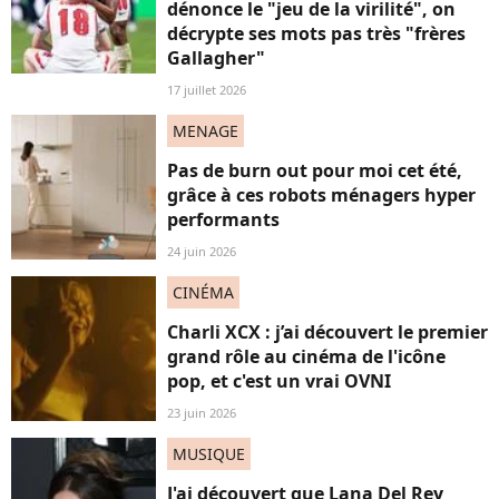
dénonce le "jeu de la virilité", on
décrypte ses mots pas très "frères
Gallagher"
17 juillet 2026
MENAGE
Pas de burn out pour moi cet été,
grâce à ces robots ménagers hyper
performants
24 juin 2026
CINÉMA
Charli XCX : j’ai découvert le premier
grand rôle au cinéma de l'icône
pop, et c'est un vrai OVNI
23 juin 2026
MUSIQUE
J'ai découvert que Lana Del Rey