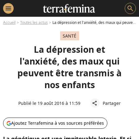
menu
search
Accueil
Toutes les actus
La dépression et l'anxiété, des maux qui peuvent être transmis à nos enfants
SANTÉ
La dépression et
l'anxiété, des maux qui
peuvent être transmis à
nos enfants
Publié le 19 août 2016 à 11:59
Partager
share
Ajoutez Terrafemina à vos sources préférées
La génétique est une impitoyable loterie. Et si