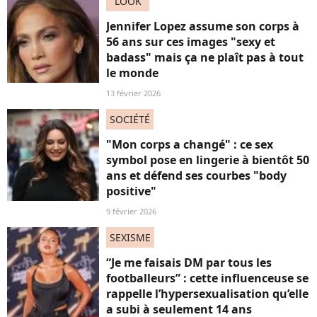
LOOK
Jennifer Lopez assume son corps à
56 ans sur ces images "sexy et
badass" mais ça ne plaît pas à tout
le monde
13 février 2026
SOCIÉTÉ
"Mon corps a changé" : ce sex
symbol pose en lingerie à bientôt 50
ans et défend ses courbes "body
positive"
9 février 2026
SEXISME
“Je me faisais DM par tous les
footballeurs” : cette influenceuse se
rappelle l’hypersexualisation qu’elle
a subi à seulement 14 ans