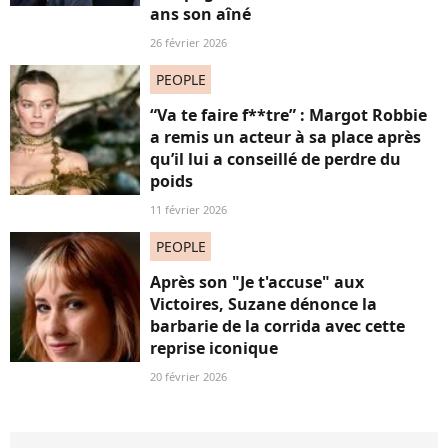
ans son aîné
26 février 2026
PEOPLE
“Va te faire f**tre” : Margot Robbie
a remis un acteur à sa place après
qu’il lui a conseillé de perdre du
poids
11 février 2026
PEOPLE
Après son "Je t'accuse" aux
Victoires, Suzane dénonce la
barbarie de la corrida avec cette
reprise iconique
20 février 2026