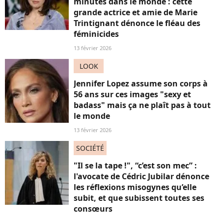
minutes dans le monde : cette
grande actrice et amie de Marie
Trintignant dénonce le fléau des
féminicides
13 février 2026
LOOK
Jennifer Lopez assume son corps à
56 ans sur ces images "sexy et
badass" mais ça ne plaît pas à tout
le monde
13 février 2026
SOCIÉTÉ
"Il se la tape !", “c’est son mec” :
l'avocate de Cédric Jubilar dénonce
les réflexions misogynes qu’elle
subit, et que subissent toutes ses
consœurs