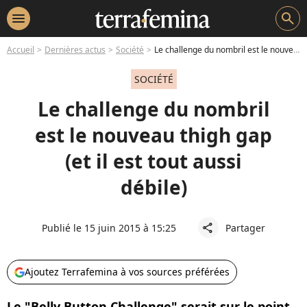
menu
search
Accueil
Dernières actus
Société
Le challenge du nombril est le nouveau thigh gap (et il est tout aussi débile)
SOCIÉTÉ
Le challenge du nombril
est le nouveau thigh gap
(et il est tout aussi
débile)
Publié le 15 juin 2015 à 15:25
Partager
share
Ajoutez Terrafemina à vos sources préférées
Le "Belly Button Challenge" serait sur le point