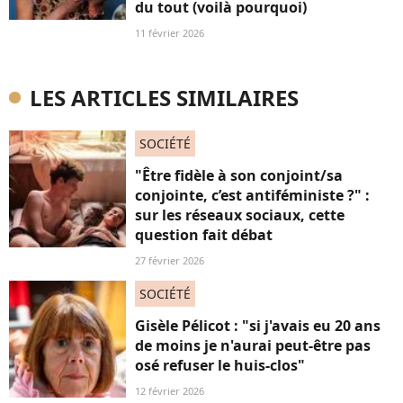
du tout (voilà pourquoi)
11 février 2026
LES ARTICLES SIMILAIRES
SOCIÉTÉ
"Être fidèle à son conjoint/sa
conjointe, c’est antiféministe ?" :
sur les réseaux sociaux, cette
question fait débat
27 février 2026
SOCIÉTÉ
Gisèle Pélicot : "si j'avais eu 20 ans
de moins je n'aurai peut-être pas
osé refuser le huis-clos"
12 février 2026