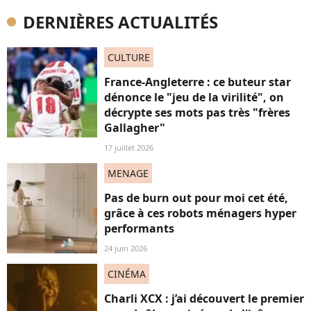
DERNIÈRES ACTUALITÉS
CULTURE
France-Angleterre : ce buteur star
dénonce le "jeu de la virilité", on
décrypte ses mots pas très "frères
Gallagher"
17 juillet 2026
MENAGE
Pas de burn out pour moi cet été,
grâce à ces robots ménagers hyper
performants
24 juin 2026
CINÉMA
Charli XCX : j’ai découvert le premier