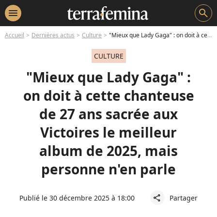
menu
search
Accueil
Dernières actus
Culture
"Mieux que Lady Gaga" : on doit à cette chanteuse de 27 ans sacrée aux Victoires le meilleur album de 2025, mais personne n'en parle
CULTURE
"Mieux que Lady Gaga" :
on doit à cette chanteuse
de 27 ans sacrée aux
Victoires le meilleur
album de 2025, mais
personne n'en parle
Publié le 30 décembre 2025 à 18:00
Partager
share