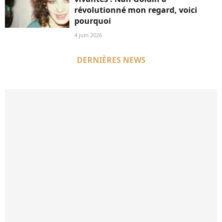
révolutionné mon regard, voici
pourquoi
4 juin 2026
DERNIÈRES NEWS