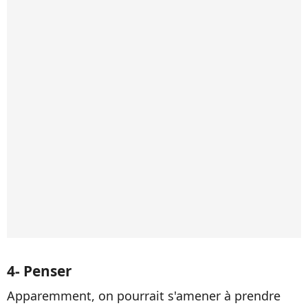
4- Penser
Apparemment, on pourrait s'amener à prendre