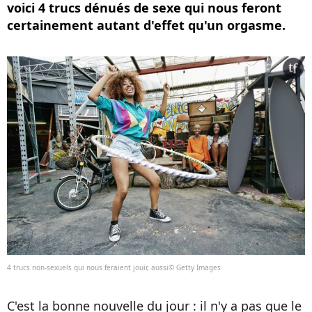
voici 4 trucs dénués de sexe qui nous feront
certainement autant d'effet qu'un orgasme.
4 trucs non-sexuels qui nous feraient jouir, aussi© Getty Images
C'est la bonne nouvelle du jour : il n'y a pas que le