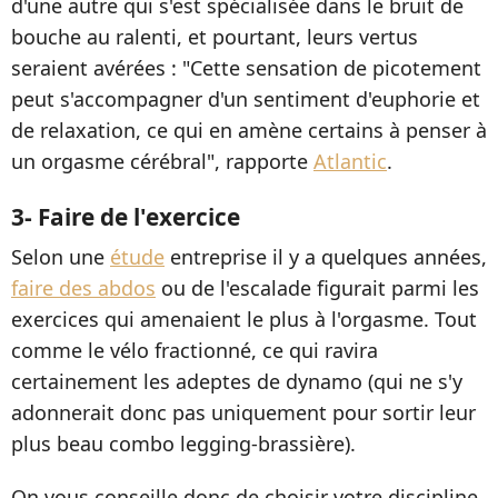
d'une autre qui s'est spécialisée dans le bruit de
bouche au ralenti, et pourtant, leurs vertus
seraient avérées : "Cette sensation de picotement
peut s'accompagner d'un sentiment d'euphorie et
de relaxation, ce qui en amène certains à penser à
un orgasme cérébral", rapporte
Atlantic
.
3- Faire de l'exercice
Selon une
étude
entreprise il y a quelques années,
faire des abdos
ou de l'escalade figurait parmi les
exercices qui amenaient le plus à l'orgasme. Tout
comme le vélo fractionné, ce qui ravira
certainement les adeptes de dynamo (qui ne s'y
adonnerait donc pas uniquement pour sortir leur
plus beau combo legging-brassière).
On vous conseille donc de choisir votre discipline