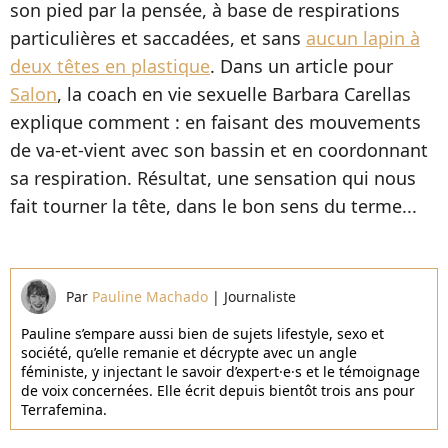
son pied par la pensée, à base de respirations
particulières et saccadées, et sans
aucun lapin à
deux têtes en plastique
. Dans un article pour
Salon
, la coach en vie sexuelle Barbara Carellas
explique comment : en faisant des mouvements
de va-et-vient avec son bassin et en coordonnant
sa respiration. Résultat, une sensation qui nous
fait tourner la tête, dans le bon sens du terme...
Par
Pauline Machado
|
Journaliste
Pauline s’empare aussi bien de sujets lifestyle, sexo et
société, qu’elle remanie et décrypte avec un angle
féministe, y injectant le savoir d’expert·e·s et le témoignage
de voix concernées. Elle écrit depuis bientôt trois ans pour
Terrafemina.