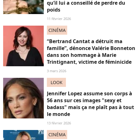
qu’il lui a conseillé de perdre du
poids
11 février 2026
CINÉMA
“Bertrand Cantat a détruit ma
famille”, dénonce Valérie Bonneton
dans son hommage à Marie
Trintignant, victime de féminicide
3 mars 2026
LOOK
Jennifer Lopez assume son corps à
56 ans sur ces images "sexy et
badass" mais ça ne plaît pas à tout
le monde
13 février 2026
CINÉMA