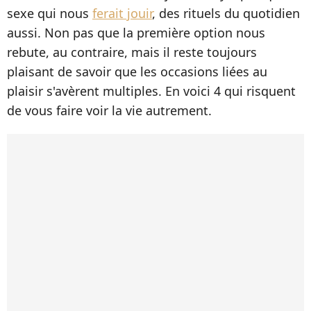
sexe qui nous
ferait jouir
, des rituels du quotidien
aussi. Non pas que la première option nous
rebute, au contraire, mais il reste toujours
plaisant de savoir que les occasions liées au
plaisir s'avèrent multiples. En voici 4 qui risquent
de vous faire voir la vie autrement.