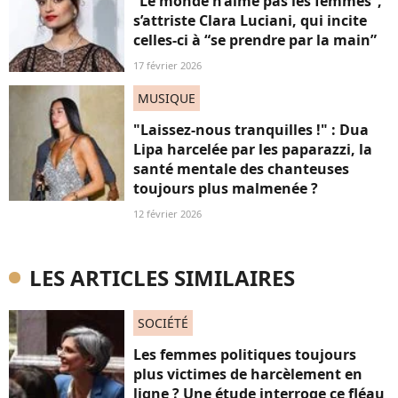
“Le monde n’aime pas les femmes”,
s’attriste Clara Luciani, qui incite
celles-ci à “se prendre par la main”
17 février 2026
MUSIQUE
"Laissez-nous tranquilles !" : Dua
Lipa harcelée par les paparazzi, la
santé mentale des chanteuses
toujours plus malmenée ?
12 février 2026
LES ARTICLES SIMILAIRES
SOCIÉTÉ
Les femmes politiques toujours
plus victimes de harcèlement en
ligne ? Une étude interroge ce fléau