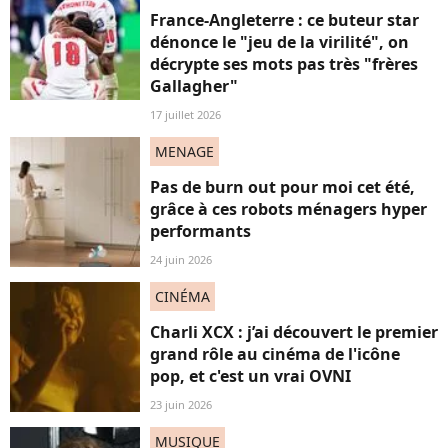
France-Angleterre : ce buteur star
dénonce le "jeu de la virilité", on
décrypte ses mots pas très "frères
Gallagher"
17 juillet 2026
MENAGE
Pas de burn out pour moi cet été,
grâce à ces robots ménagers hyper
performants
24 juin 2026
CINÉMA
Charli XCX : j’ai découvert le premier
grand rôle au cinéma de l'icône
pop, et c'est un vrai OVNI
23 juin 2026
MUSIQUE