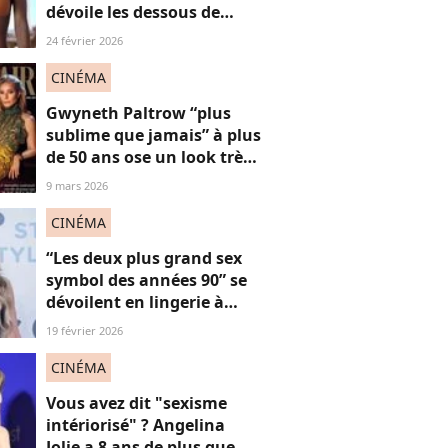
dévoile les dessous de
cette scène, la plus sexy (et
24 février 2026
légendaire) de sa carrière
CINÉMA
Gwyneth Paltrow “plus
sublime que jamais” à plus
de 50 ans ose un look très
décolleté sur le tapis
9 mars 2026
rouge, une réponse sexy
aux réflexions “anti-
CINÉMA
vieilles”
“Les deux plus grand sex
symbol des années 90” se
dévoilent en lingerie à
plus de 50 ans, face au
19 février 2026
fléau du slut shaming
CINÉMA
Vous avez dit "sexisme
intériorisé" ? Angelina
Jolie a 8 ans de plus que