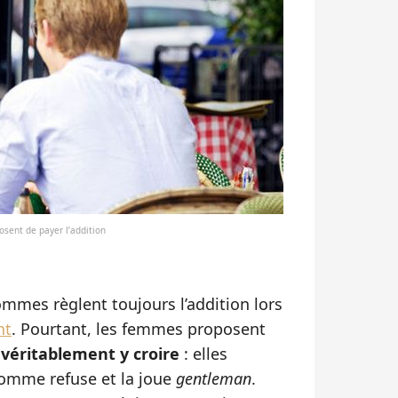
posent de payer l’addition
ommes règlent toujours l’addition lors
nt
. Pourtant, les femmes proposent
 véritablement y croire
: elles
omme refuse et la joue
gentleman
.