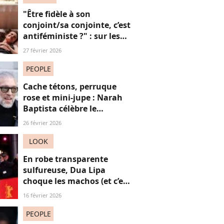
"Être fidèle à son
conjoint/sa conjointe, c’est
antiféministe ?" : sur les
réseaux sociaux, cette
27 février 2026
question fait débat
PEOPLE
Cache tétons, perruque
rose et mini-jupe : Narah
Baptista célèbre le
carnaval de Rio avec son
26 février 2026
compagnon Vincent Cassel
de 30 ans son aîné
LOOK
En robe transparente
sulfureuse, Dua Lipa
choque les machos (et c’est
une réussite)
16 février 2026
PEOPLE