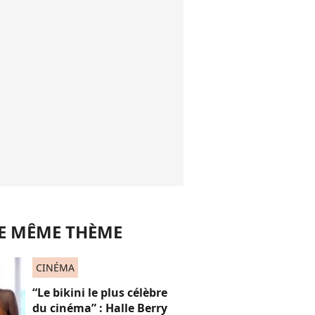
LE MÊME THÈME
CINÉMA
“Le bikini le plus célèbre
du cinéma” : Halle Berry