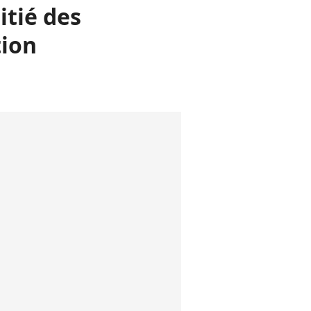
itié des
tion