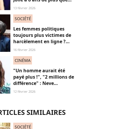
Louis Garrel, son
13 février 2026
compagnon de tapis
rouges, et ça dérange... les
SOCIÉTÉ
femmes plus jeunes
Les femmes politiques
toujours plus victimes de
harcèlement en ligne ?
Une étude interroge ce
16 février 2026
fléau alarmant
CINÉMA
"Un homme aurait été
payé plus !", "2 millions de
différence" : Neve
Campbell dénonce les
12 février 2026
inégalités salariales à
Hollywood (et on
applaudit)
RTICLES SIMILAIRES
SOCIÉTÉ