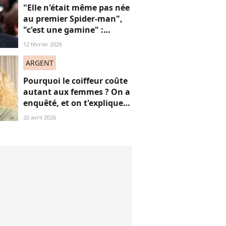
"Elle n'était même pas née
au premier Spider-man",
"c'est une gamine" :
l'apparition de cet acteur
12 février 2026
avec sa petite amie de 30
ans de moins que lui
ARGENT
suscite la critique
Pourquoi le coiffeur coûte
autant aux femmes ? On a
enquêté, et on t'explique
comment agir
20 avril 2026