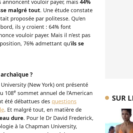
 annoncent vouloir payer, mais
44%
sse malgré tout
. Une étude constate
était proposée par politesse. Qu’en
bord, ils y croient : 64% font
nce vouloir payer. Mais il n’est pas
oposition, 76% admettant qu’
ils se
 archaïque ?
University (New York) ont présenté
e
au 108
sommet annuel de l’American
SUR 
nt été débattues des
questions
le
. Et malgré tout, en matière de
 peau dure
. Pour le Dr David Frederick,
logie à la Chapman University,