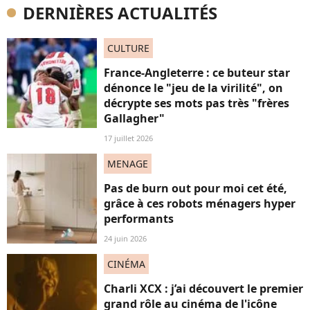
DERNIÈRES ACTUALITÉS
CULTURE
France-Angleterre : ce buteur star
dénonce le "jeu de la virilité", on
décrypte ses mots pas très "frères
Gallagher"
17 juillet 2026
MENAGE
Pas de burn out pour moi cet été,
grâce à ces robots ménagers hyper
performants
24 juin 2026
CINÉMA
Charli XCX : j’ai découvert le premier
grand rôle au cinéma de l'icône