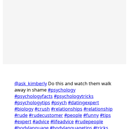
@ask_kimberly
Do this and watch them walk
away in shame
#psychology
#psychologyfacts
#psychologytricks
#psychologytips
#psych
#datingexpert
#biology
#crush
#relationships
#relationship
#rude
#rudecustomer
#people
#funny
#tips
#expert
#advice
#lifeadvice
#rudepeople
#bodylanguage
#bodylanguagetips
#tricks