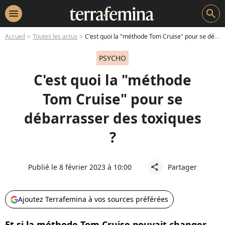
menu
search
Accueil
Toutes les actus
C'est quoi la "méthode Tom Cruise" pour se débarrasser des toxiques ?
PSYCHO
C'est quoi la "méthode
Tom Cruise" pour se
débarrasser des toxiques
?
Publié le 8 février 2023 à 10:00
Partager
share
Ajoutez Terrafemina à vos sources préférées
Et si la méthode Tom Cruise pouvait changer