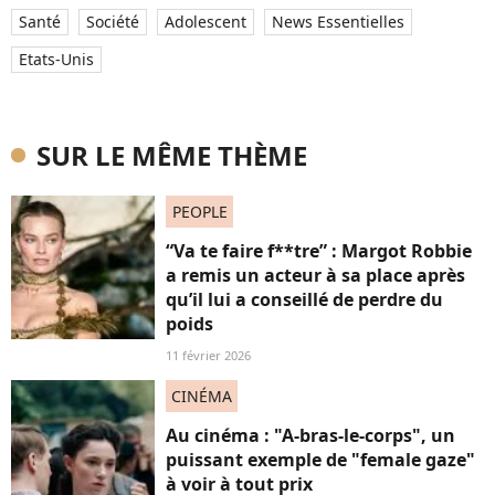
Santé
Société
Adolescent
News Essentielles
Etats-Unis
SUR LE MÊME THÈME
PEOPLE
“Va te faire f**tre” : Margot Robbie
a remis un acteur à sa place après
qu’il lui a conseillé de perdre du
poids
11 février 2026
CINÉMA
Au cinéma : "A-bras-le-corps", un
puissant exemple de "female gaze"
à voir à tout prix