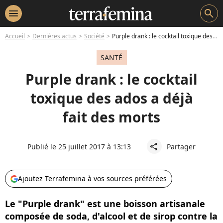
menu
search
Accueil
Dernières actus
Société
Purple drank : le cocktail toxique des ados a déjà fait des morts
SANTÉ
Purple drank : le cocktail
toxique des ados a déjà
fait des morts
Publié le 25 juillet 2017 à 13:13
Partager
share
Ajoutez Terrafemina à vos sources préférées
Le "Purple drank" est une boisson artisanale
composée de soda, d'alcool et de sirop contre la