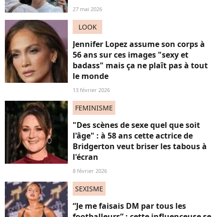
27 mai 2026
LOOK
Jennifer Lopez assume son corps à
56 ans sur ces images "sexy et
badass" mais ça ne plaît pas à tout
le monde
13 février 2026
FEMINISME
"Des scènes de sexe quel que soit
l'âge" : à 58 ans cette actrice de
Bridgerton veut briser les tabous à
l'écran
8 février 2026
SEXISME
“Je me faisais DM par tous les
footballeurs” : cette influenceuse se