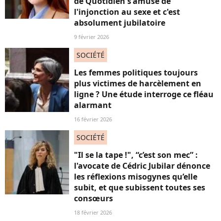
de Quotidien s'amuse de
l'injonction au sexe et c'est
absolument jubilatoire
9 février 2026
SOCIÉTÉ
Les femmes politiques toujours
plus victimes de harcèlement en
ligne ? Une étude interroge ce fléau
alarmant
16 février 2026
SOCIÉTÉ
"Il se la tape !", “c’est son mec” :
l'avocate de Cédric Jubilar dénonce
les réflexions misogynes qu’elle
subit, et que subissent toutes ses
consœurs
18 février 2026