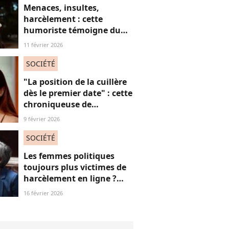
Menaces, insultes,
harcèlement : cette
humoriste témoigne du
sort des femmes sur les
11 février 2026
réseaux sociaux
SOCIÉTÉ
"La position de la cuillère
dès le premier date" : cette
chroniqueuse de
Quotidien s'amuse de
9 février 2026
l'injonction au sexe et c'est
absolument jubilatoire
SOCIÉTÉ
Les femmes politiques
toujours plus victimes de
harcèlement en ligne ?
Une étude interroge ce
16 février 2026
fléau alarmant