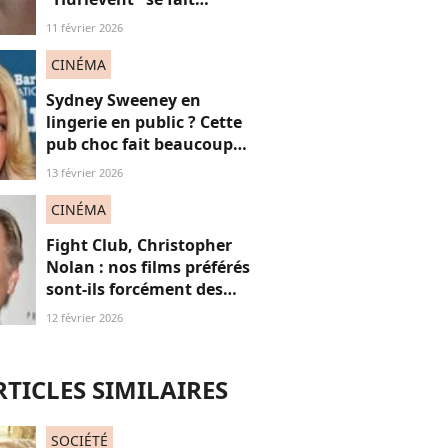
détruire par la presse, et si
11 février 2026
ces critiques étaient
sexistes ?
CINÉMA
Sydney Sweeney en
lingerie en public ? Cette
pub choc fait beaucoup
(trop ?) réagir
13 février 2026
CINÉMA
Fight Club, Christopher
Nolan : nos films préférés
sont-ils forcément des
"films de mecs" ? Et
12 février 2026
pourquoi c'est
problématique ?
RTICLES SIMILAIRES
SOCIÉTÉ