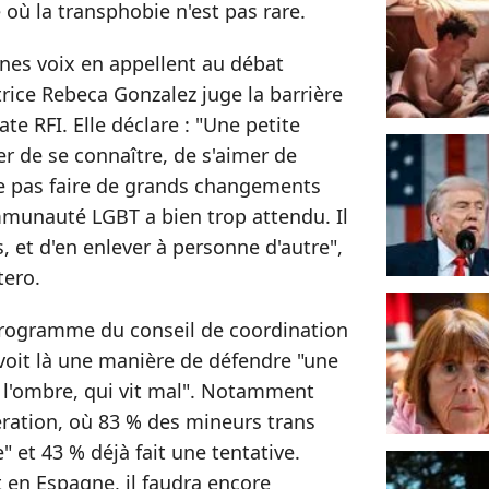
où la transphobie n'est pas rare.
nes voix en appellent au débat
utrice Rebeca Gonzalez juge la barrière
te RFI. Elle déclare : "Une petite
r de se connaître, de s'aimer de
e ne pas faire de grands changements
mmunauté LGBT a bien trop attendu. Il
s, et d'en enlever à personne d'autre",
tero.
Programme du conseil de coordination
oit là une manière de défendre "une
 l'ombre, qui vit mal". Notamment
ération, où 83 % des mineurs trans
" et 43 % déjà fait une tentative.
 en Espagne, il faudra encore