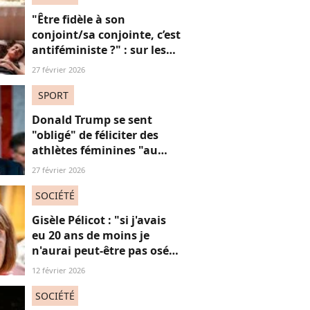
"Être fidèle à son
conjoint/sa conjointe, c’est
antiféministe ?" : sur les
réseaux sociaux, cette
27 février 2026
question fait débat
SPORT
Donald Trump se sent
"obligé" de féliciter des
athlètes féminines "au
risque d'être destitué"
27 février 2026
SOCIÉTÉ
Gisèle Pélicot : "si j'avais
eu 20 ans de moins je
n'aurai peut-être pas osé
refuser le huis-clos"
12 février 2026
SOCIÉTÉ