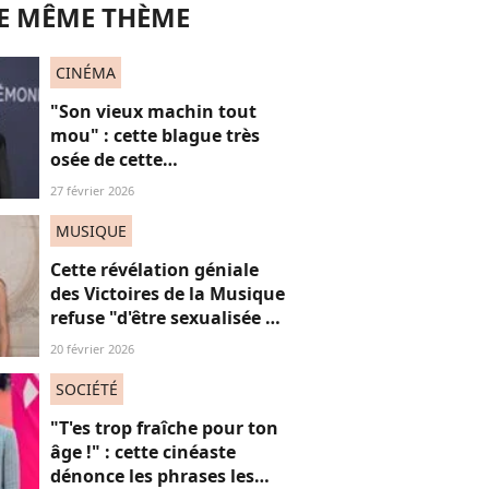
LE MÊME THÈME
CINÉMA
"Son vieux machin tout
mou" : cette blague très
osée de cette
chroniqueuse de
27 février 2026
Quotidien sur l’Abbé Pierre
n’est clairement pas
MUSIQUE
passée inaperçue
Cette révélation géniale
des Victoires de la Musique
refuse "d'être sexualisée et
soumise" et vénère
20 février 2026
"l'écriture sale de Virginie
Despentes"
SOCIÉTÉ
"T'es trop fraîche pour ton
âge !" : cette cinéaste
dénonce les phrases les