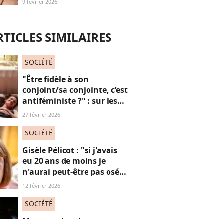
9 février 2026
l'injonction au sexe et c'est
absolument jubilatoire
RTICLES SIMILAIRES
SOCIÉTÉ
"Être fidèle à son
conjoint/sa conjointe, c’est
antiféministe ?" : sur les
réseaux sociaux, cette
27 février 2026
question fait débat
SOCIÉTÉ
Gisèle Pélicot : "si j'avais
eu 20 ans de moins je
n'aurai peut-être pas osé
refuser le huis-clos"
12 février 2026
SOCIÉTÉ