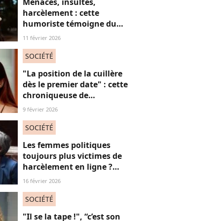
Menaces, insultes,
harcèlement : cette
humoriste témoigne du
sort des femmes sur les
11 février 2026
réseaux sociaux
SOCIÉTÉ
"La position de la cuillère
dès le premier date" : cette
chroniqueuse de
Quotidien s'amuse de
9 février 2026
l'injonction au sexe et c'est
absolument jubilatoire
SOCIÉTÉ
Les femmes politiques
toujours plus victimes de
harcèlement en ligne ?
Une étude interroge ce
16 février 2026
fléau alarmant
SOCIÉTÉ
"Il se la tape !", “c’est son