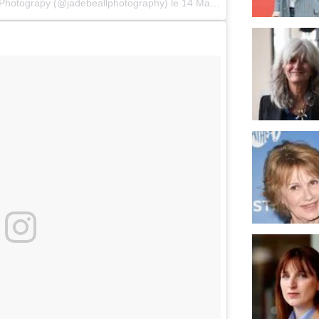
l Photograpy (@jadebeallphotography)
le
14 Mai 2017 8h53 PDT