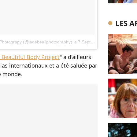
LES A
l Photograpy (@jadebeallphotography)
le
7 Sept. 2017 20h16 PDT
 Beautiful Body Project
" a d'ailleurs
ias internationaux et a été saluée par
le monde.