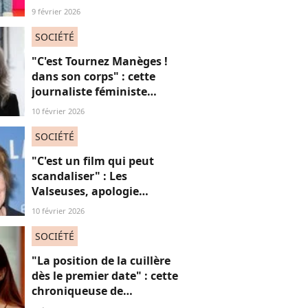
plus "red flags" des mecs
9 février 2026
toxiques
SOCIÉTÉ
"C'est Tournez Manèges !
dans son corps" : cette
journaliste féministe
défend ses cheveux blancs
10 février 2026
SOCIÉTÉ
"C'est un film qui peut
scandaliser" : Les
Valseuses, apologie
"mascu" ? Cette actrice
10 février 2026
mythique s'interroge
SOCIÉTÉ
"La position de la cuillère
dès le premier date" : cette
chroniqueuse de
Quotidien s'amuse de