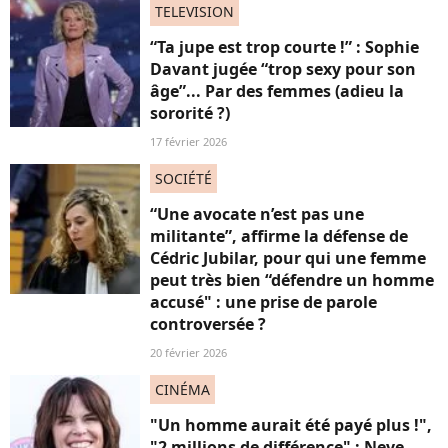
TELEVISION
“Ta jupe est trop courte !” : Sophie
Davant jugée “trop sexy pour son
âge”... Par des femmes (adieu la
sororité ?)
17 février 2026
SOCIÉTÉ
“Une avocate n’est pas une
militante”, affirme la défense de
Cédric Jubilar, pour qui une femme
peut très bien “défendre un homme
accusé" : une prise de parole
controversée ?
20 février 2026
CINÉMA
"Un homme aurait été payé plus !",
"2 millions de différence" : Neve