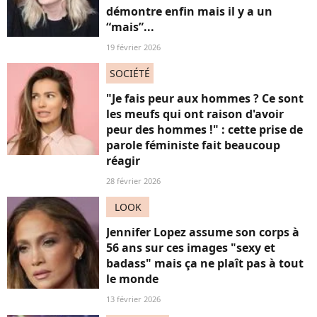
démontre enfin mais il y a un
“mais”...
19 février 2026
SOCIÉTÉ
"Je fais peur aux hommes ? Ce sont
les meufs qui ont raison d'avoir
peur des hommes !" : cette prise de
parole féministe fait beaucoup
réagir
28 février 2026
LOOK
Jennifer Lopez assume son corps à
56 ans sur ces images "sexy et
badass" mais ça ne plaît pas à tout
le monde
13 février 2026