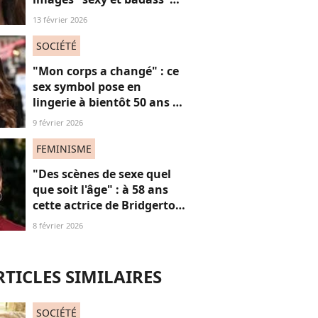
mais ça ne plaît pas à tout
13 février 2026
le monde
SOCIÉTÉ
"Mon corps a changé" : ce
sex symbol pose en
lingerie à bientôt 50 ans et
défend ses courbes "body
9 février 2026
positive"
FEMINISME
"Des scènes de sexe quel
que soit l'âge" : à 58 ans
cette actrice de Bridgerton
veut briser les tabous à
8 février 2026
l'écran
RTICLES SIMILAIRES
SOCIÉTÉ