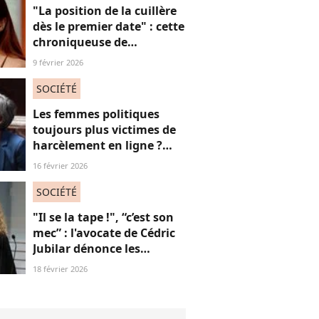
"La position de la cuillère
dès le premier date" : cette
chroniqueuse de
Quotidien s'amuse de
9 février 2026
l'injonction au sexe et c'est
absolument jubilatoire
SOCIÉTÉ
Les femmes politiques
toujours plus victimes de
harcèlement en ligne ?
Une étude interroge ce
16 février 2026
fléau alarmant
SOCIÉTÉ
"Il se la tape !", “c’est son
mec” : l'avocate de Cédric
Jubilar dénonce les
réflexions misogynes
18 février 2026
qu’elle subit, et que
subissent toutes ses
consœurs