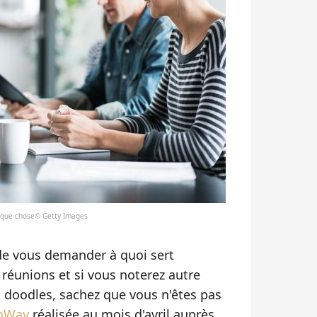
uelque chose© Getty Images
 de vous demander à quoi sert
réunions et si vous noterez autre
 doodles, sachez que vous n'êtes pas
onWay
réalisée au mois d'avril auprès