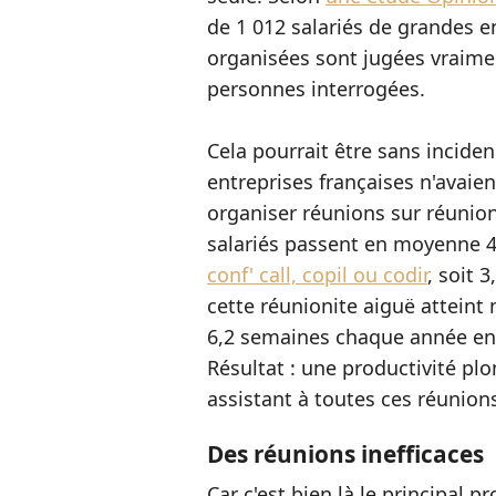
de 1 012 salariés de grandes e
organisées sont jugées vraimen
personnes interrogées.
Cela pourrait être sans incidenc
entreprises françaises n'avaie
organiser réunions sur réunio
salariés passent en moyenne 
conf' call, copil ou codir
, soit 
cette réunionite aiguë attein
6,2 semaines chaque année enf
Résultat : une productivité plo
assistant à toutes ces réunions
Des réunions inefficaces
Car c'est bien là le principal 