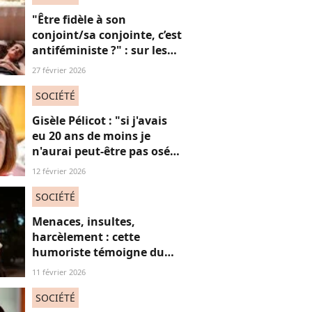
"Être fidèle à son
conjoint/sa conjointe, c’est
antiféministe ?" : sur les
réseaux sociaux, cette
27 février 2026
question fait débat
SOCIÉTÉ
Gisèle Pélicot : "si j'avais
eu 20 ans de moins je
n'aurai peut-être pas osé
refuser le huis-clos"
12 février 2026
SOCIÉTÉ
Menaces, insultes,
harcèlement : cette
humoriste témoigne du
sort des femmes sur les
11 février 2026
réseaux sociaux
SOCIÉTÉ