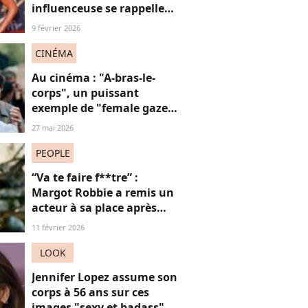
influenceuse se rappelle
l’hypersexualisation
9 février 2026
qu’elle a subi à seulement
14 ans
CINÉMA
Au cinéma : "A-bras-le-
corps", un puissant
exemple de "female gaze"
à voir à tout prix
27 mai 2026
PEOPLE
“Va te faire f**tre” :
Margot Robbie a remis un
acteur à sa place après
qu’il lui a conseillé de
11 février 2026
perdre du poids
LOOK
Jennifer Lopez assume son
corps à 56 ans sur ces
images "sexy et badass"