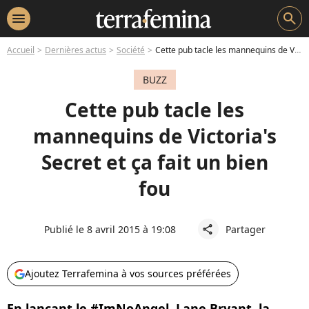
menu
search
Accueil
Dernières actus
Société
Cette pub tacle les mannequins de Victoria's Secret et ça fait un bien fou
BUZZ
Cette pub tacle les
mannequins de Victoria's
Secret et ça fait un bien
fou
Publié le 8 avril 2015 à 19:08
Partager
share
Ajoutez Terrafemina à vos sources préférées
En lançant le #ImNoAngel, Lane Bryant, la