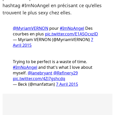
hashtag #ImNoAngel en précisant ce qu'elles
trouvent le plus sexy chez elles.
@MyriamVERNON
pour
#ImNoAngel
Des
courbes en plus
pic.twitter.com/E1A5OcxzlD
— Myriam VERNON (@MyriamVERNON)
7
Avril 2015
Trying to be perfect is a waste of time.
#ImNoAngel
and that's what I love about
myself.
@lanebryant
@Refinery29
pic.twitter.com/4Zi7gshcdq
— Beck (@manfattan)
7 Avril 2015