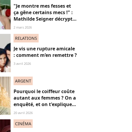
"Je montre mes fesses et
ça gêne certains mecs !" :
Mathilde Seigner décrypte
ces images qui "font honte
2 mars 2026
à son fils" (et ça en dit
long sur le sexisme)
RELATIONS
Je vis une rupture amicale
: comment m’en remettre ?
3 avril 2026
ARGENT
Pourquoi le coiffeur coûte
autant aux femmes ? On a
enquêté, et on t'explique
comment agir
20 avril 2026
CINÉMA