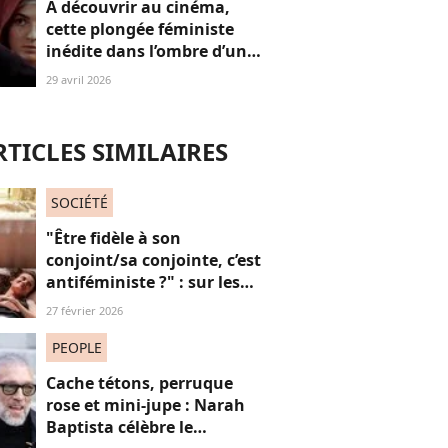
A découvrir au cinéma,
cette plongée féministe
inédite dans l’ombre d’un
génie absolu de la
29 avril 2026
musique
RTICLES SIMILAIRES
SOCIÉTÉ
"Être fidèle à son
conjoint/sa conjointe, c’est
antiféministe ?" : sur les
réseaux sociaux, cette
27 février 2026
question fait débat
PEOPLE
Cache tétons, perruque
rose et mini-jupe : Narah
Baptista célèbre le