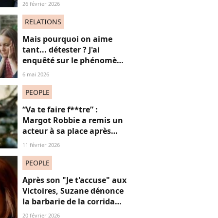
carnaval de Rio avec son
26 février 2026
compagnon Vincent Cassel
de 30 ans son aîné
RELATIONS
Mais pourquoi on aime
tant... détester ? J'ai
enquêté sur le phénomène
du "hate watching" (et ça
6 mai 2026
m'a emmené très loin)
PEOPLE
“Va te faire f**tre” :
Margot Robbie a remis un
acteur à sa place après
qu’il lui a conseillé de
11 février 2026
perdre du poids
PEOPLE
Après son "Je t'accuse" aux
Victoires, Suzane dénonce
la barbarie de la corrida
avec cette reprise iconique
20 février 2026