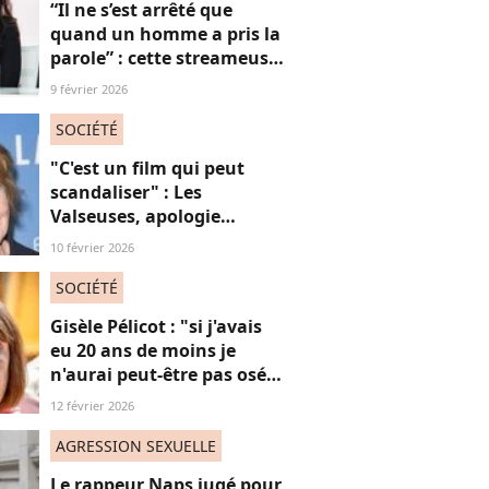
“Il ne s’est arrêté que
quand un homme a pris la
parole” : cette streameuse
revient sur le harcèlement
9 février 2026
quotidien dont elle est
(encore) victime
SOCIÉTÉ
"C'est un film qui peut
scandaliser" : Les
Valseuses, apologie
"mascu" ? Cette actrice
10 février 2026
mythique s'interroge
SOCIÉTÉ
Gisèle Pélicot : "si j'avais
eu 20 ans de moins je
n'aurai peut-être pas osé
refuser le huis-clos"
12 février 2026
AGRESSION SEXUELLE
Le rappeur Naps jugé pour