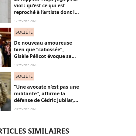
viol : qu’est ce qui est
reproché à l’artiste dont le
procès s'est ouvert hier ?
17 février 2026
SOCIÉTÉ
De nouveau amoureuse
bien que "cabossée",
Gisèle Pélicot évoque sa
nouvelle vie avec
18 février 2026
émotions
SOCIÉTÉ
“Une avocate n’est pas une
militante”, affirme la
défense de Cédric Jubilar,
pour qui une femme peut
20 février 2026
très bien “défendre un
homme accusé" : une prise
de parole controversée ?
RTICLES SIMILAIRES