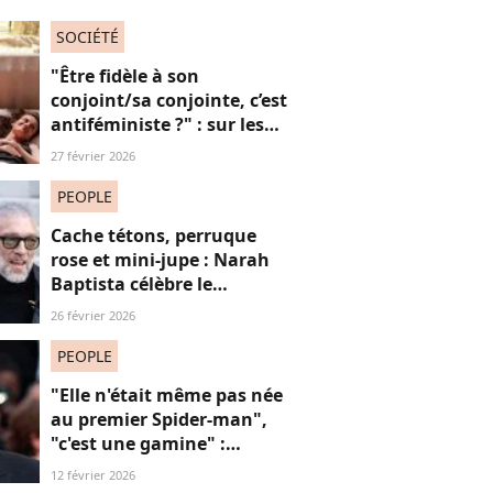
SOCIÉTÉ
"Être fidèle à son
conjoint/sa conjointe, c’est
antiféministe ?" : sur les
réseaux sociaux, cette
27 février 2026
question fait débat
PEOPLE
Cache tétons, perruque
rose et mini-jupe : Narah
Baptista célèbre le
carnaval de Rio avec son
26 février 2026
compagnon Vincent Cassel
de 30 ans son aîné
PEOPLE
"Elle n'était même pas née
au premier Spider-man",
"c'est une gamine" :
l'apparition de cet acteur
12 février 2026
avec sa petite amie de 30