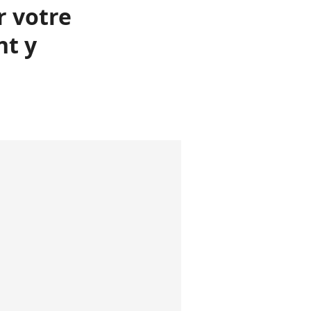
r votre
nt y