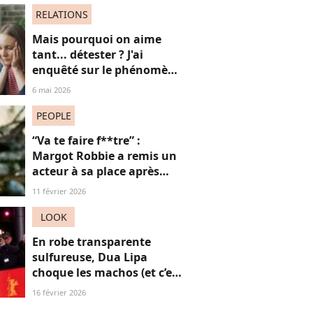
ans de moins que lui
RELATIONS
suscite la critique
Mais pourquoi on aime
tant... détester ? J'ai
enquêté sur le phénomène
du "hate watching" (et ça
6 mai 2026
m'a emmené très loin)
PEOPLE
“Va te faire f**tre” :
Margot Robbie a remis un
acteur à sa place après
qu’il lui a conseillé de
11 février 2026
perdre du poids
LOOK
En robe transparente
sulfureuse, Dua Lipa
choque les machos (et c’est
une réussite)
16 février 2026