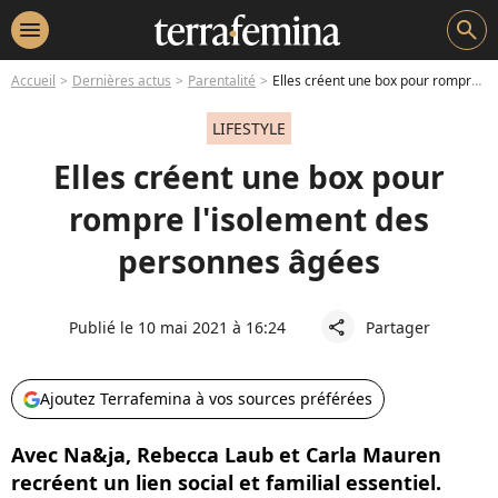
menu
search
Accueil
Dernières actus
Parentalité
Elles créent une box pour rompre l'isolement des personnes âgées
LIFESTYLE
Elles créent une box pour
rompre l'isolement des
personnes âgées
Publié le 10 mai 2021 à 16:24
Partager
share
Ajoutez Terrafemina à vos sources préférées
Avec Na&ja, Rebecca Laub et Carla Mauren
recréent un lien social et familial essentiel.