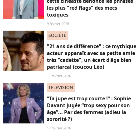
cette cinéaste dénonce les phrases
les plus "red flags" des mecs
toxiques
9 février 2026
SOCIÉTÉ
"21 ans de différence" : ce mythique
acteur apparaît avec sa petite amie
très "cadette", un écart d'âge bien
patriarcal (coucou Léo)
11 février 2026
TELEVISION
“Ta jupe est trop courte !” : Sophie
Davant jugée “trop sexy pour son
âge”... Par des femmes (adieu la
sororité ?)
17 février 2026