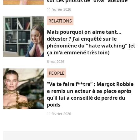
sur ces photos de "diva" absolue
11 février 2026
RELATIONS
Mais pourquoi on aime tant...
détester ? J'ai enquêté sur le
phénomène du "hate watching" (et
ça m'a emmené très loin)
6 mai 2026
PEOPLE
“Va te faire f**tre” : Margot Robbie
a remis un acteur à sa place après
qu’il lui a conseillé de perdre du
poids
11 février 2026