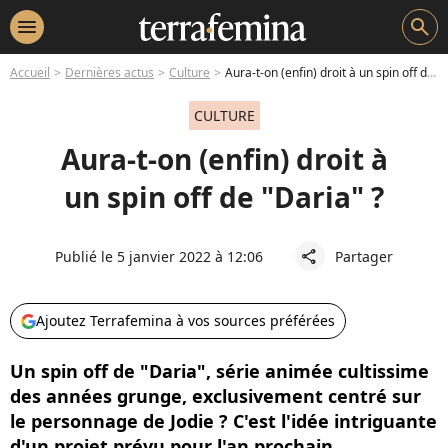
menu
search
Accueil
Dernières actus
Culture
Aura-t-on (enfin) droit à un spin off de "Daria" ?
CULTURE
Aura-t-on (enfin) droit à
un spin off de "Daria" ?
Publié le 5 janvier 2022 à 12:06
Partager
share
Ajoutez Terrafemina à vos sources préférées
Un spin off de "Daria", série animée cultissime
des années grunge, exclusivement centré sur
le personnage de Jodie ? C'est l'idée intriguante
d'un projet prévu pour l'an prochain.