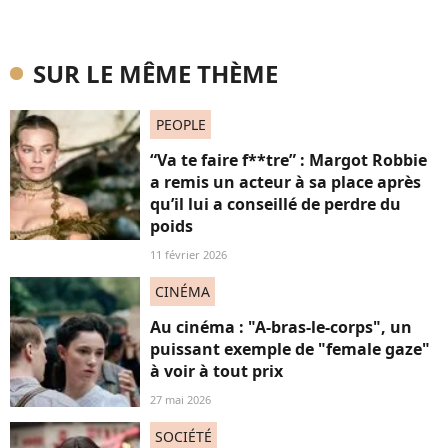
SUR LE MÊME THÈME
PEOPLE
“Va te faire f**tre” : Margot Robbie
a remis un acteur à sa place après
qu’il lui a conseillé de perdre du
poids
11 février 2026
CINÉMA
Au cinéma : "A-bras-le-corps", un
puissant exemple de "female gaze"
à voir à tout prix
27 mai 2026
SOCIÉTÉ