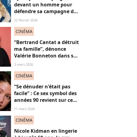
devant un homme pour
défendre sa campagne de
lingerie : on en a marre ou
22 février 2026
pas ?
CINÉMA
“Bertrand Cantat a détruit
ma famille”, dénonce
Valérie Bonneton dans son
hommage à Marie
3 mars 2026
Trintignant, victime de
féminicide
CINÉMA
“Se dénuder n'était pas
facile” : Ce sex symbol des
années 90 revient sur ce
célèbre strip tease qui l’a
11 mars 2026
érigée en icône,
dérangeant à revoir
CINÉMA
aujourd'hui ?
Nicole Kidman en lingerie