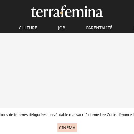
CULTURE
JOB
PARENTALITÉ
ions de femmes défigurées, un véritable massacre" : Jamie Lee Curtis dénonce les ravages de la ch
CINÉMA