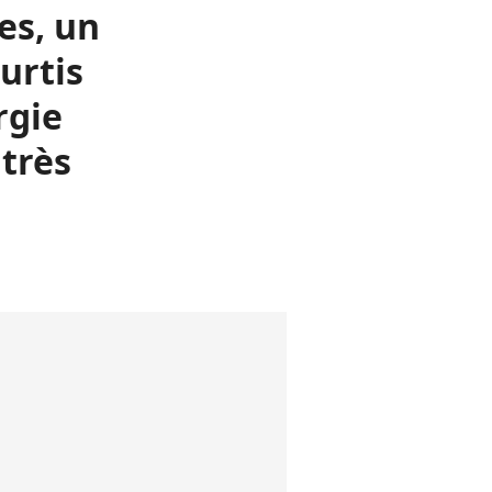
es, un
urtis
rgie
très