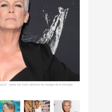
acre" : Jamie Lee Curtis dénonce les ravages de la chirurgie