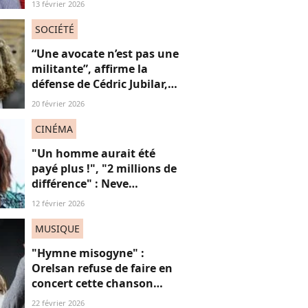
13 février 2026
Trintignant dénonce le
fléau des féminicides
SOCIÉTÉ
“Une avocate n’est pas une
militante”, affirme la
défense de Cédric Jubilar,
pour qui une femme peut
20 février 2026
très bien “défendre un
homme accusé" : une prise
CINÉMA
de parole controversée ?
"Un homme aurait été
payé plus !", "2 millions de
différence" : Neve
Campbell dénonce les
12 février 2026
inégalités salariales à
Hollywood (et on
MUSIQUE
applaudit)
"Hymne misogyne" :
Orelsan refuse de faire en
concert cette chanson
très, très controversée
22 février 2026