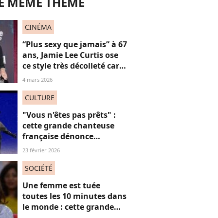
LE MÊME THÈME
CINÉMA
“Plus sexy que jamais” à 67
ans, Jamie Lee Curtis ose
ce style très décolleté car
“les femmes n’ont pas de
4 mars 2026
date de péremption”
CULTURE
"Vous n'êtes pas prêts" :
cette grande chanteuse
française dénonce
“l’effacement des femmes
23 février 2026
noires” aux JO et ça fait
(forcément) réagir
SOCIÉTÉ
Une femme est tuée
toutes les 10 minutes dans
le monde : cette grande
actrice et amie de Marie