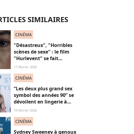
RTICLES SIMILAIRES
CINÉMA
"Désastreux", "Horribles
scènes de sexe" : le film
"Hurlevent" se fait
détruire par la presse, et si
11 février 2026
ces critiques étaient
sexistes ?
CINÉMA
“Les deux plus grand sex
symbol des années 90” se
dévoilent en lingerie à
plus de 50 ans, face au
19 février 2026
fléau du slut shaming
CINÉMA
Sydney Sweeney à genoux