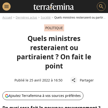
menu
search
Accueil
Dernières actus
Société
Quels ministres resteraient ou partiraient ? On fait le point
POLITIQUE
Quels ministres
resteraient ou
partiraient ? On fait le
point
Publié le 25 avril 2022 à 16:50
Partager
share
Ajoutez Terrafemina à vos sources préférées
De quoi sera fait le nouveau gouvernement ?