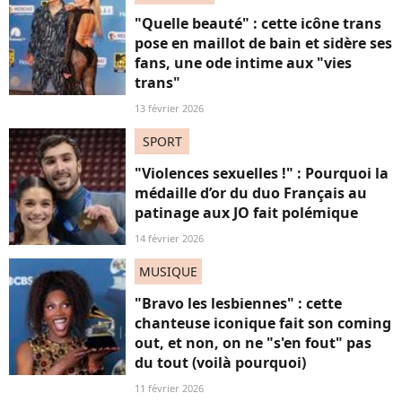
"Quelle beauté" : cette icône trans
pose en maillot de bain et sidère ses
fans, une ode intime aux "vies
trans"
13 février 2026
SPORT
"Violences sexuelles !" : Pourquoi la
médaille d’or du duo Français au
patinage aux JO fait polémique
14 février 2026
MUSIQUE
"Bravo les lesbiennes" : cette
chanteuse iconique fait son coming
out, et non, on ne "s'en fout" pas
du tout (voilà pourquoi)
11 février 2026