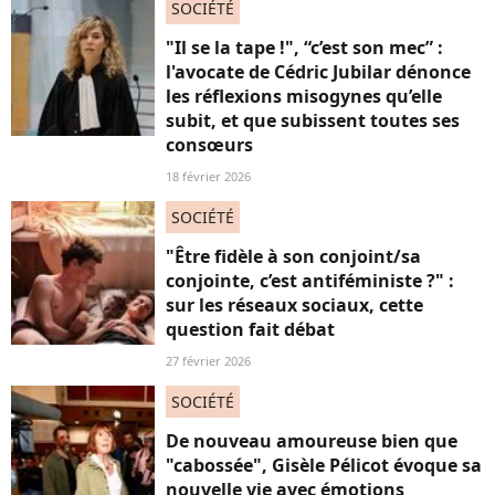
SOCIÉTÉ
"Il se la tape !", “c’est son mec” :
l'avocate de Cédric Jubilar dénonce
les réflexions misogynes qu’elle
subit, et que subissent toutes ses
consœurs
18 février 2026
SOCIÉTÉ
"Être fidèle à son conjoint/sa
conjointe, c’est antiféministe ?" :
sur les réseaux sociaux, cette
question fait débat
27 février 2026
SOCIÉTÉ
De nouveau amoureuse bien que
"cabossée", Gisèle Pélicot évoque sa
nouvelle vie avec émotions