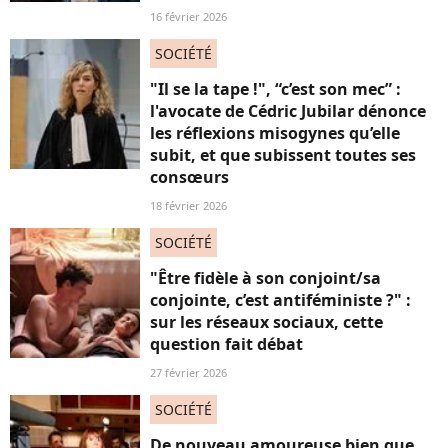
16 février 2026
SOCIÉTÉ
"Il se la tape !", “c’est son mec” :
l'avocate de Cédric Jubilar dénonce
les réflexions misogynes qu’elle
subit, et que subissent toutes ses
consœurs
18 février 2026
SOCIÉTÉ
"Être fidèle à son conjoint/sa
conjointe, c’est antiféministe ?" :
sur les réseaux sociaux, cette
question fait débat
27 février 2026
SOCIÉTÉ
De nouveau amoureuse bien que