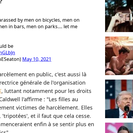
?
rassed by men on bicycles, men on
en in bars, men on parks.... let me
uld be
LmGLbJn
ahESeaton)
May 10, 2021
rcèlement en public, c'est aussi là
rectrice générale de l'organisation
K
, luttant notamment pour les droits
ldwell l'affirme : "Les filles au
ment victimes de harcèlement. Elles
 'tripotées', et il faut que cela cesse.
mmenceraient enfin à se sentir plus en
cs".