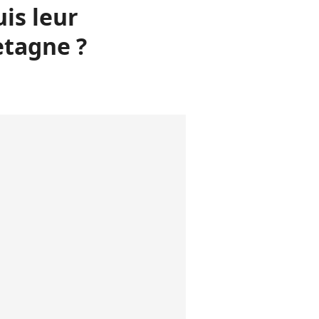
is leur
etagne ?