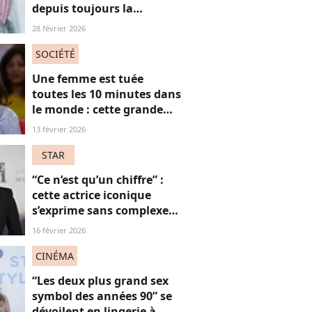
depuis toujours la
chirurgie, mais pourquoi ?
28 février 2026
SOCIÉTÉ
Une femme est tuée
toutes les 10 minutes dans
le monde : cette grande
actrice et amie de Marie
13 février 2026
Trintignant dénonce le
fléau des féminicides
STAR
“Ce n’est qu’un chiffre” :
cette actrice iconique
s’exprime sans complexe
sur le fait d’avoir bientôt
16 février 2026
60 ans
CINÉMA
“Les deux plus grand sex
symbol des années 90” se
dévoilent en lingerie à