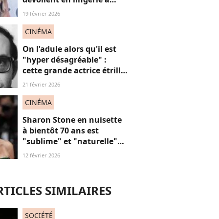
plus de 50 ans, face au
19 février 2026
fléau du slut shaming
CINÉMA
On l'adule alors qu'il est
"hyper désagréable" :
cette grande actrice étrille
Jean-Luc Godard
21 février 2026
CINÉMA
Sharon Stone en nuisette
à bientôt 70 ans est
"sublime" et "naturelle"
sur ces images qui
12 février 2026
célèbrent la beauté des
"stars seniors"
RTICLES SIMILAIRES
SOCIÉTÉ