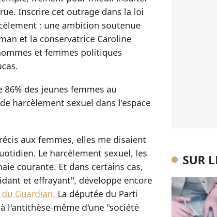
 rue. Inscrire cet outrage dans la loi
rcèlement : une ambition soutenue
rman et la conservatrice Caroline
 hommes et femmes politiques
ucas.
ue 86% des jeunes femmes au
de harcèlement sexuel dans l'espace
précis aux femmes, elles me disaient
quotidien. Le harcèlement sexuel, les
SUR 
naie courante. Et dans certains cas,
idant et effrayant", développe encore
s du Guardian.
La députée du Parti
là l'antithèse-même d'une "société