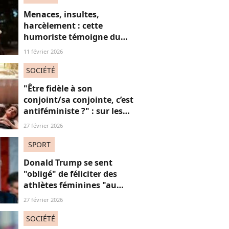
Menaces, insultes,
harcèlement : cette
humoriste témoigne du
sort des femmes sur les
11 février 2026
réseaux sociaux
SOCIÉTÉ
"Être fidèle à son
conjoint/sa conjointe, c’est
antiféministe ?" : sur les
réseaux sociaux, cette
27 février 2026
question fait débat
SPORT
Donald Trump se sent
"obligé" de féliciter des
athlètes féminines "au
risque d'être destitué"
27 février 2026
SOCIÉTÉ