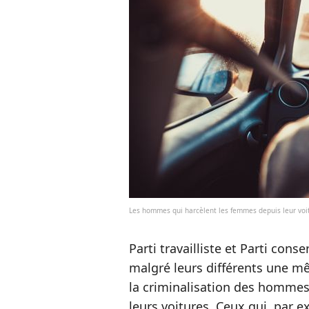
Les hommes qui harcèlent les femmes depuis leur voi
Parti travailliste et Parti con
malgré leurs différents une mêm
la criminalisation des hommes
leurs voitures. Ceux qui, par 