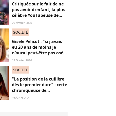
Critiquée sur le fait de ne
pas avoir d'enfant, la plus
célèbre YouTubeuse de
France répond aux
20 février 2026
"mascus" à la "virilité
fragile"
SOCIÉTÉ
Gisèle Pélicot : "si j'avais
eu 20 ans de moins je
n'aurai peut-être pas osé
refuser le huis-clos"
12 février 2026
SOCIÉTÉ
"La position de la cuillère
dès le premier date" : cette
chroniqueuse de
Quotidien s'amuse de
9 février 2026
l'injonction au sexe et c'est
absolument jubilatoire