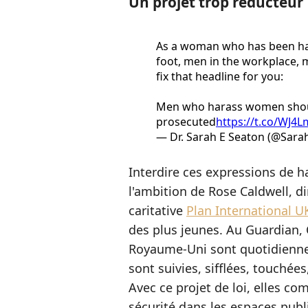
Un projet trop réducteur 
As a woman who has been ha
foot, men in the workplace, m
fix that headline for you:
Men who harass women sho
prosecuted
https://t.co/WJ4
— Dr. Sarah E Seaton (@Sar
Interdire ces expressions de ha
l'ambition de Rose Caldwell, di
caritative
Plan International U
des plus jeunes. Au Guardian, Ca
Royaume-Uni sont quotidienne
sont suivies, sifflées, touchées,
Avec ce projet de loi, elles co
sécurité dans les espaces publi