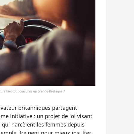
ture bientôt poursuivis en Grande-Bretagne ?
servateur britanniques partagent
e initiative : un projet de loi visant
 qui harcèlent les femmes depuis
exemple, freinent pour mieux insulter