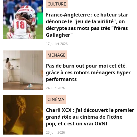
CULTURE
France-Angleterre : ce buteur star
dénonce le "jeu de la virilité", on
décrypte ses mots pas très "frères
Gallagher"
17 juillet 2026
MENAGE
Pas de burn out pour moi cet été,
grâce à ces robots ménagers hyper
performants
24 juin 2026
CINÉMA
Charli XCX : j’ai découvert le premier
grand rôle au cinéma de l'icône
pop, et c'est un vrai OVNI
23 juin 2026