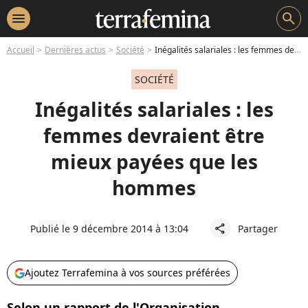
menu
search
Accueil
Dernières actus
Société
Inégalités salariales : les femmes devraient être mieux payées que les hommes
SOCIÉTÉ
Inégalités salariales : les
femmes devraient être
mieux payées que les
hommes
Publié le 9 décembre 2014 à 13:04
Partager
share
Ajoutez Terrafemina à vos sources préférées
Selon un rapport de l'Organisation