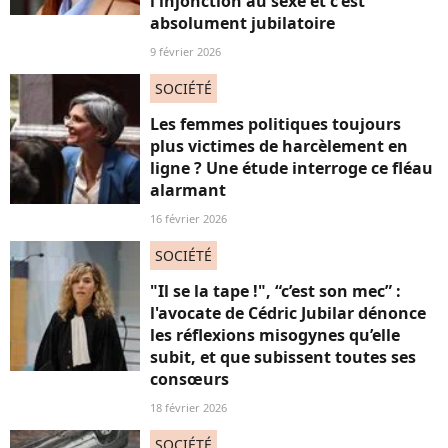
l'injonction au sexe et c'est
absolument jubilatoire
9 février 2026
SOCIÉTÉ
Les femmes politiques toujours
plus victimes de harcèlement en
ligne ? Une étude interroge ce fléau
alarmant
16 février 2026
SOCIÉTÉ
"Il se la tape !", “c’est son mec” :
l'avocate de Cédric Jubilar dénonce
les réflexions misogynes qu’elle
subit, et que subissent toutes ses
consœurs
18 février 2026
SOCIÉTÉ