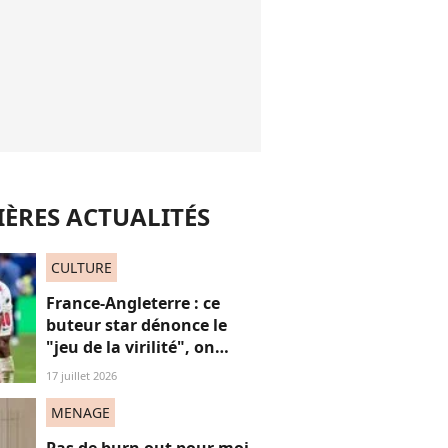
ÈRES ACTUALITÉS
CULTURE
France-Angleterre : ce
buteur star dénonce le
"jeu de la virilité", on
décrypte ses mots pas très
17 juillet 2026
"frères Gallagher"
MENAGE