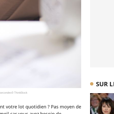
SUR 
 secondes© ThinkStock
nt votre lot quotidien ? Pas moyen de
eil car vous avez besoin de