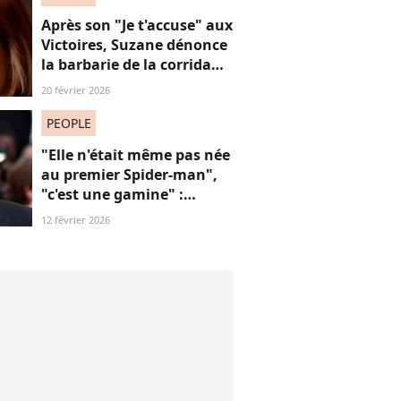
Après son "Je t'accuse" aux
Victoires, Suzane dénonce
la barbarie de la corrida
avec cette reprise iconique
20 février 2026
PEOPLE
"Elle n'était même pas née
au premier Spider-man",
"c'est une gamine" :
l'apparition de cet acteur
12 février 2026
avec sa petite amie de 30
ans de moins que lui
suscite la critique