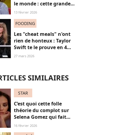
le monde : cette grande
actrice et amie de Marie
13 février 2026
Trintignant dénonce le
fléau des féminicides
FOODING
Les "cheat meals" n'ont
rien de honteux : Taylor
Swift te le prouve en 4
points, et tu ferais mieux
27 mars 2026
de l'écouter
RTICLES SIMILAIRES
STAR
C’est quoi cette folle
théorie du complot sur
Selena Gomez qui fait
parler Internet ?
16 février 2026