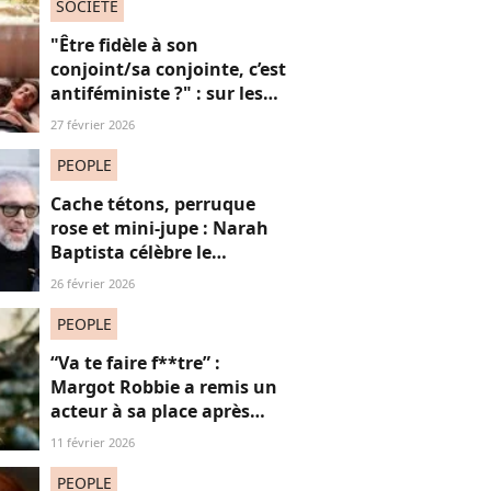
SOCIÉTÉ
"Être fidèle à son
conjoint/sa conjointe, c’est
antiféministe ?" : sur les
réseaux sociaux, cette
27 février 2026
question fait débat
PEOPLE
Cache tétons, perruque
rose et mini-jupe : Narah
Baptista célèbre le
carnaval de Rio avec son
26 février 2026
compagnon Vincent Cassel
de 30 ans son aîné
PEOPLE
“Va te faire f**tre” :
Margot Robbie a remis un
acteur à sa place après
qu’il lui a conseillé de
11 février 2026
perdre du poids
PEOPLE