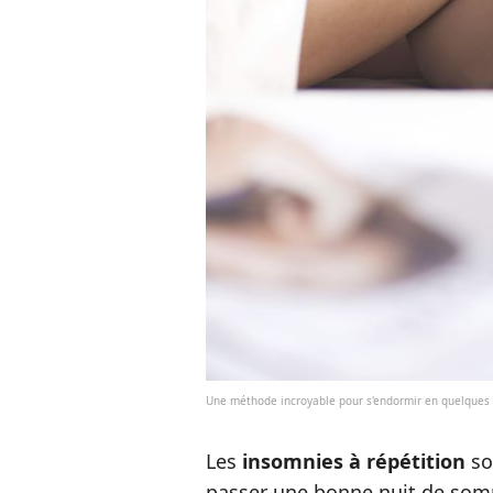
Une méthode incroyable pour s'endormir en quelques
Les
insomnies à répétition
so
passer une bonne nuit de somm