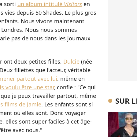
a sorti
un album intitulé
Visitors
en
s vies depuis 50 Shades. Le plus gros
enfants. Nous vivons maintenant
'à Londres. Nous nous sommes
 parle pas de nous dans les journaux
ont deux petites filles,
Dulcie
(née
eux fillettes que l'acteur, véritable
mener partout avec lui
, même en
is voulu être une star
, confie : "Ce qui
t que je peux travailler partout, même
SUR 
s films de Jamie
. Les enfants sont si
aiment où elles sont. Donc voyager
, elles sont super faciles à cet âge-
'être avec nous."