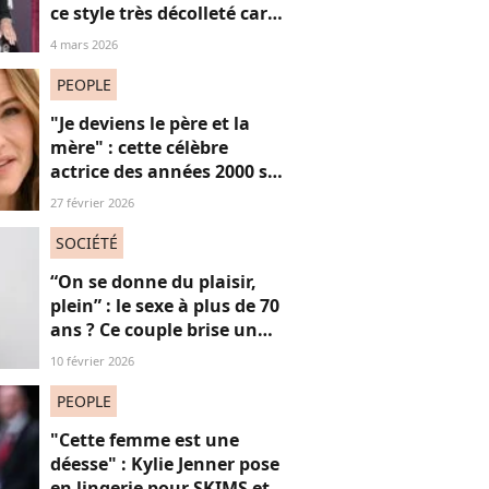
ce style très décolleté car
“les femmes n’ont pas de
4 mars 2026
date de péremption”
PEOPLE
"Je deviens le père et la
mère" : cette célèbre
actrice des années 2000 se
confie sur sa vie de parent
27 février 2026
célibataire
SOCIÉTÉ
“On se donne du plaisir,
plein” : le sexe à plus de 70
ans ? Ce couple brise un
non-dit sur ces images
10 février 2026
“jubilatoires”
PEOPLE
"Cette femme est une
déesse" : Kylie Jenner pose
en lingerie pour SKIMS et