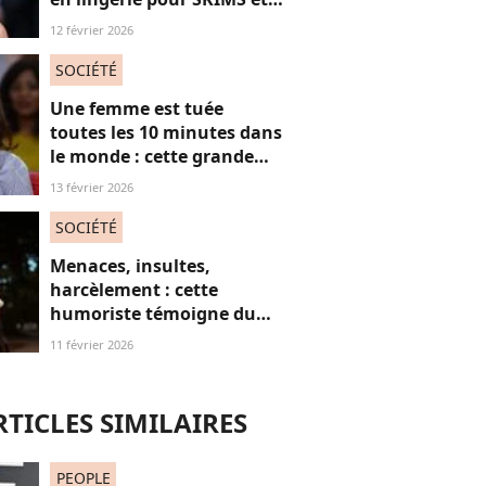
subjugue les internautes
12 février 2026
SOCIÉTÉ
Une femme est tuée
toutes les 10 minutes dans
le monde : cette grande
actrice et amie de Marie
13 février 2026
Trintignant dénonce le
fléau des féminicides
SOCIÉTÉ
Menaces, insultes,
harcèlement : cette
humoriste témoigne du
sort des femmes sur les
11 février 2026
réseaux sociaux
RTICLES SIMILAIRES
PEOPLE