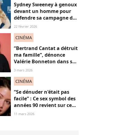
Sydney Sweeney à genoux
devant un homme pour
défendre sa campagne de
lingerie : on en a marre ou
22 février 2026
pas ?
CINÉMA
“Bertrand Cantat a détruit
ma famille”, dénonce
Valérie Bonneton dans son
hommage à Marie
3 mars 2026
Trintignant, victime de
féminicide
CINÉMA
“Se dénuder n'était pas
facile” : Ce sex symbol des
années 90 revient sur ce
célèbre strip tease qui l’a
11 mars 2026
érigée en icône,
dérangeant à revoir
aujourd'hui ?