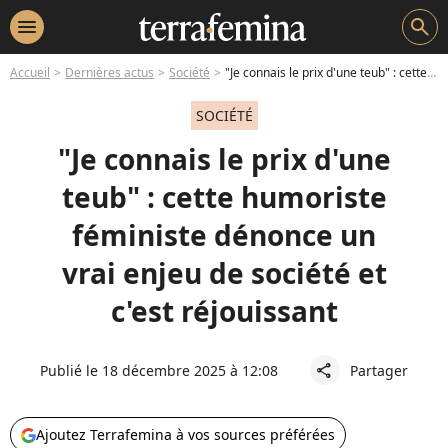
menu
search
Accueil
Dernières actus
Société
"Je connais le prix d'une teub" : cette humoriste féministe dénonce un vrai enjeu de société et c'est réjouissant
SOCIÉTÉ
"Je connais le prix d'une
teub" : cette humoriste
féministe dénonce un
vrai enjeu de société et
c'est réjouissant
Publié le 18 décembre 2025 à 12:08
Partager
share
Ajoutez Terrafemina à vos sources préférées