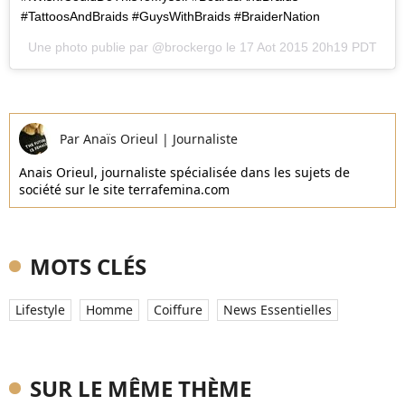
#TattoosAndBraids #GuysWithBraids #BraiderNation
Une photo publie par @brockergo le
17 Aot 2015 20h19 PDT
Par
Anaïs Orieul
|
Journaliste
Anais Orieul, journaliste spécialisée dans les sujets de
société sur le site terrafemina.com
MOTS CLÉS
Lifestyle
Homme
Coiffure
News Essentielles
SUR LE MÊME THÈME