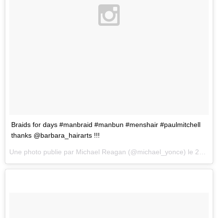
Braids for days #manbraid #manbun #menshair #paulmitchell
thanks @barbara_hairarts !!!
Une photo publie par Michael Reagan (@michael_yonce) le
27 Aot 2015 14h30 PDT