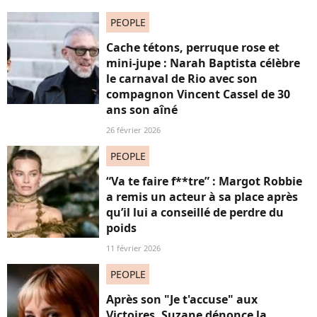
PEOPLE
Cache tétons, perruque rose et
mini-jupe : Narah Baptista célèbre
le carnaval de Rio avec son
compagnon Vincent Cassel de 30
ans son aîné
26 février 2026
PEOPLE
“Va te faire f**tre” : Margot Robbie
a remis un acteur à sa place après
qu’il lui a conseillé de perdre du
poids
11 février 2026
PEOPLE
Après son "Je t'accuse" aux
Victoires, Suzane dénonce la