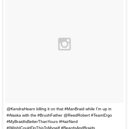
@KendraHearn killing it on that #ManBraid while I'm up in
#Alaska with the #BrushFather @ReedRobert #TeamErgo
#MyBraidIsBetterThanYours #HairNerd
#IWishICouldDoThisToMyself #BeardsAndBraids