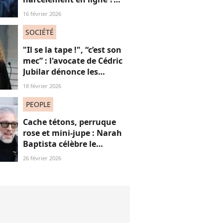
Une étude interroge ce
16 février 2026
fléau alarmant
SOCIÉTÉ
"Il se la tape !", “c’est son
mec” : l'avocate de Cédric
Jubilar dénonce les
réflexions misogynes
18 février 2026
qu’elle subit, et que
subissent toutes ses
PEOPLE
consœurs
Cache tétons, perruque
rose et mini-jupe : Narah
Baptista célèbre le
carnaval de Rio avec son
26 février 2026
compagnon Vincent Cassel
de 30 ans son aîné