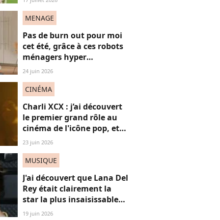
"frères Gallagher"
MENAGE
Pas de burn out pour moi
cet été, grâce à ces robots
ménagers hyper
performants
24 juin 2026
CINÉMA
Charli XCX : j’ai découvert
le premier grand rôle au
cinéma de l'icône pop, et
c'est un vrai OVNI
23 juin 2026
MUSIQUE
J'ai découvert que Lana Del
Rey était clairement la
star la plus insaisissable
de la pop, et voici
19 juin 2026