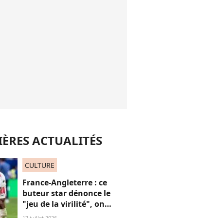
ÈRES ACTUALITÉS
CULTURE
France-Angleterre : ce
buteur star dénonce le
"jeu de la virilité", on
décrypte ses mots pas très
17 juillet 2026