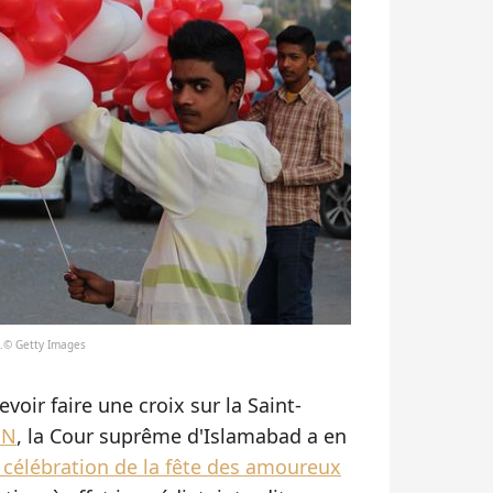
n.© Getty Images
voir faire une croix sur la Saint-
NN
, la Cour suprême d'Islamabad a en
a célébration de la fête des amoureux