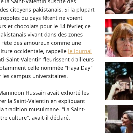
e la Saint-Valentin suscite des
des citoyens pakistanais. Si la plupart
ropoles du pays fêtent ne voient
rs et chocolats pour le 14 février, ce
Pakistanais vivant dans des zones
 la fête des amoureux comme une
lture occidentale, rappelle
le journal
-Saint-Valentin fleurissent d'ailleurs
 notamment celle nommée "Haya Day"
r les campus universitaires.
t Mamnoon Hussain avait exhorté les
rer la Saint-Valentin en expliquant
e la tradition musulmane. "La Saint-
re culture", avait-il déclaré.