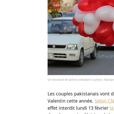
Un marchand de ballons embullant à Lahore, Pakista
Les couples pakistanais vont de
Valentin cette année.
Selon C
effet interdit lundi 13 février
l