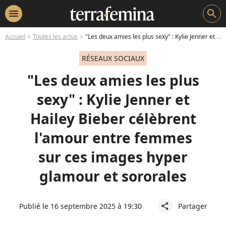
menu
search
Accueil
Toutes les actus
"Les deux amies les plus sexy" : Kylie Jenner et Hailey Bieber célèbrent l'amour entre femmes sur ces images hyper glamour et sororales
RÉSEAUX SOCIAUX
"Les deux amies les plus
sexy" : Kylie Jenner et
Hailey Bieber célèbrent
l'amour entre femmes
sur ces images hyper
glamour et sororales
Publié le 16 septembre 2025 à 19:30
Partager
share