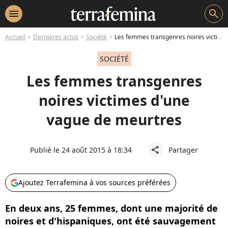
menu
search
Accueil
Dernières actus
Société
Les femmes transgenres noires victimes d'une vague de meurtres
SOCIÉTÉ
Les femmes transgenres
noires victimes d'une
vague de meurtres
Publié le 24 août 2015 à 18:34
Partager
share
Ajoutez Terrafemina à vos sources préférées
En deux ans, 25 femmes, dont une majorité de
noires et d'hispaniques, ont été sauvagement