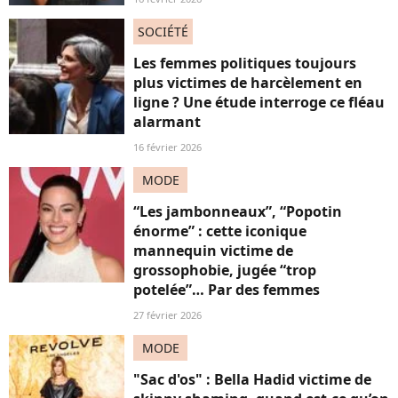
SOCIÉTÉ
Les femmes politiques toujours
plus victimes de harcèlement en
ligne ? Une étude interroge ce fléau
alarmant
16 février 2026
MODE
“Les jambonneaux”, “Popotin
énorme” : cette iconique
mannequin victime de
grossophobie, jugée “trop
potelée”… Par des femmes
27 février 2026
MODE
"Sac d'os" : Bella Hadid victime de