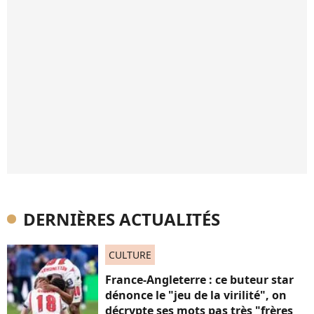
DERNIÈRES ACTUALITÉS
CULTURE
France-Angleterre : ce buteur star
dénonce le "jeu de la virilité", on
décrypte ses mots pas très "frères