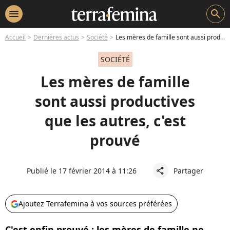
menu
search
Accueil
Dernières actus
Société
Les mères de famille sont aussi productives que les autres, c'est prouvé
SOCIÉTÉ
Les mères de famille
sont aussi productives
que les autres, c'est
prouvé
Publié le 17 février 2014 à 11:26
Partager
share
Ajoutez Terrafemina à vos sources préférées
C'est enfin prouvé : les mères de famille ne