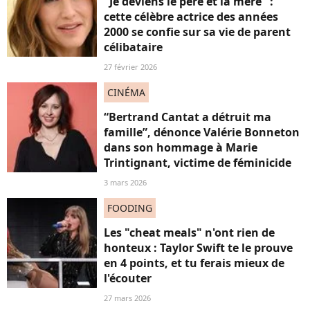
"Je deviens le père et la mère" :
cette célèbre actrice des années
2000 se confie sur sa vie de parent
célibataire
27 février 2026
CINÉMA
“Bertrand Cantat a détruit ma
famille”, dénonce Valérie Bonneton
dans son hommage à Marie
Trintignant, victime de féminicide
3 mars 2026
FOODING
Les "cheat meals" n'ont rien de
honteux : Taylor Swift te le prouve
en 4 points, et tu ferais mieux de
l'écouter
27 mars 2026