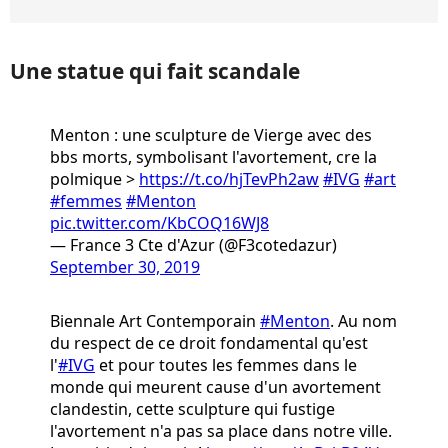
Une statue qui fait scandale
Menton : une sculpture de Vierge avec des
bbs morts, symbolisant l'avortement, cre la
polmique >
https://t.co/hjTevPh2aw
#IVG
#art
#femmes
#Menton
pic.twitter.com/KbCOQ16WJ8
— France 3 Cte d'Azur (@F3cotedazur)
September 30, 2019
Biennale Art Contemporain
#Menton
. Au nom
du respect de ce droit fondamental qu'est
l'
#IVG
et pour toutes les femmes dans le
monde qui meurent cause d'un avortement
clandestin, cette sculpture qui fustige
l'avortement n'a pas sa place dans notre ville.