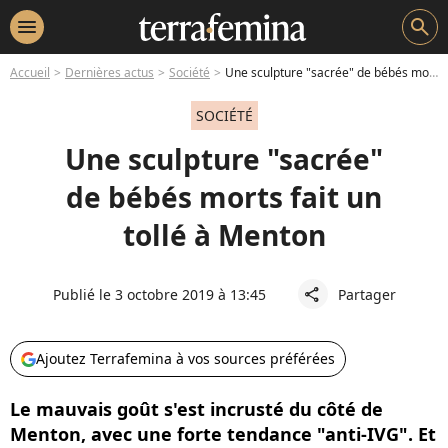
menu
search
Accueil
Dernières actus
Société
Une sculpture "sacrée" de bébés morts fait un tollé à Menton
SOCIÉTÉ
Une sculpture "sacrée"
de bébés morts fait un
tollé à Menton
Publié le 3 octobre 2019 à 13:45
Partager
share
Ajoutez Terrafemina à vos sources préférées
Le mauvais goût s'est incrusté du côté de
Menton, avec une forte tendance "anti-IVG". Et