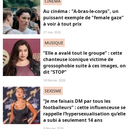
CINÉMA
Au cinéma : "A-bras-le-corps", un
puissant exemple de "female gaze"
à voir à tout prix
27 mai 2026
MUSIQUE
“Elle a avalé tout le groupe” : cette
chanteuse iconique victime de
grossophobie suite à ces images, on
dit “STOP”
18 février 2026
SEXISME
“Je me faisais DM par tous les
footballeurs” : cette influenceuse se
rappelle l’hypersexualisation qu’elle
a subi à seulement 14 ans
9 février 2026