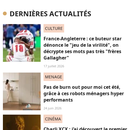
DERNIÈRES ACTUALITÉS
CULTURE
France-Angleterre : ce buteur star
dénonce le "jeu de la virilité", on
décrypte ses mots pas très "frères
Gallagher"
17 juillet 2026
MENAGE
Pas de burn out pour moi cet été,
grâce à ces robots ménagers hyper
performants
24 juin 2026
CINÉMA
Charli XCX : j’ai découvert le premier