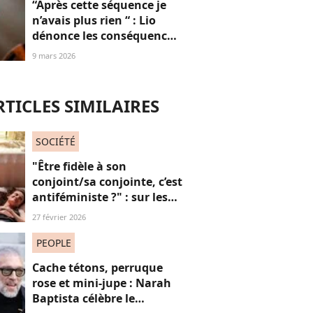
“Après cette séquence je
n’avais plus rien “ : Lio
dénonce les conséquences
de son passage chez
9 mars 2026
Thierry Ardisson
RTICLES SIMILAIRES
SOCIÉTÉ
"Être fidèle à son
conjoint/sa conjointe, c’est
antiféministe ?" : sur les
réseaux sociaux, cette
27 février 2026
question fait débat
PEOPLE
Cache tétons, perruque
rose et mini-jupe : Narah
Baptista célèbre le