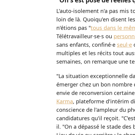
"On s'est posé de réelles
L'auto-isolement n'a pas mis t
loin de là. Quoiqu'en disent les
n'étions pas "
tous dans le mê
Télétravailleur·se·s ou
personn
sans enfants, confiné·e
seul·e
o
multiples et les récits tout au
semaines, on remarque une ten
"La situation exceptionnelle da
émerger chez un bon nombre 
envie de reconversion certai
Karma
, plateforme d'intérim dig
conscience de l'ampleur du phé
candidatures qu'il reçoit. "C'e
il. "On a dépassé le stade des 