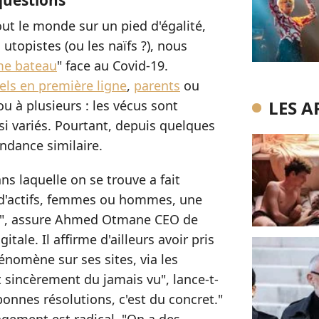
 questions"
out le monde sur un pied d'égalité,
 utopistes (ou les naïfs ?), nous
me bateau
" face au Covid-19.
els en première ligne
,
parents
ou
LES A
u à plusieurs : les vécus sont
ssi variés. Pourtant, depuis quelques
dance similaire.
ns laquelle on se trouve a fait
d'actifs, femmes ou hommes, une
ne", assure Ahmed Otmane CEO de
itale. Il affirme d'ailleurs avoir pris
nomène sur ses sites, via les
st sincèrement du jamais vu", lance-t-
bonnes résolutions, c'est du concret."