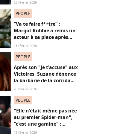
carnaval de Rio avec son
26 février 2026
compagnon Vincent Cassel
de 30 ans son aîné
PEOPLE
“Va te faire f**tre” :
Margot Robbie a remis un
acteur à sa place après
qu’il lui a conseillé de
11 février 2026
perdre du poids
PEOPLE
Après son "Je t'accuse" aux
Victoires, Suzane dénonce
la barbarie de la corrida
avec cette reprise iconique
20 février 2026
PEOPLE
"Elle n'était même pas née
au premier Spider-man",
"c'est une gamine" :
l'apparition de cet acteur
12 février 2026