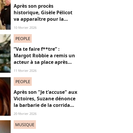
Après son procès
historique, Gisèle Pélicot
va apparaître pour la
première fois à la
10 février 2026
télévision
PEOPLE
“Va te faire f**tre” :
Margot Robbie a remis un
acteur à sa place après
qu’il lui a conseillé de
11 février 2026
perdre du poids
PEOPLE
Après son "Je t'accuse" aux
Victoires, Suzane dénonce
la barbarie de la corrida
avec cette reprise iconique
20 février 2026
MUSIQUE