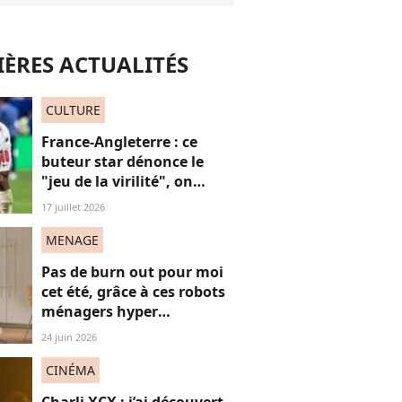
ÈRES ACTUALITÉS
CULTURE
France-Angleterre : ce
buteur star dénonce le
"jeu de la virilité", on
décrypte ses mots pas très
17 juillet 2026
"frères Gallagher"
MENAGE
Pas de burn out pour moi
cet été, grâce à ces robots
ménagers hyper
performants
24 juin 2026
CINÉMA