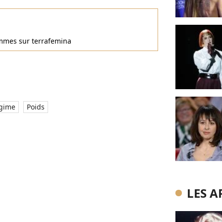
femmes sur terrafemina
gime
Poids
LES A