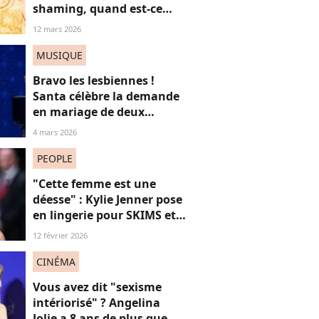
shaming, quand est-ce
qu’on arrête de trouver les
12 mars 2026
femmes “trop maigres” ?
MUSIQUE
Bravo les lesbiennes !
Santa célèbre la demande
en mariage de deux
femmes en plein concert
4 mars 2026
et c’est juste réjouissant
PEOPLE
"Cette femme est une
déesse" : Kylie Jenner pose
en lingerie pour SKIMS et
subjugue les internautes
12 février 2026
CINÉMA
Vous avez dit "sexisme
intériorisé" ? Angelina
Jolie a 8 ans de plus que