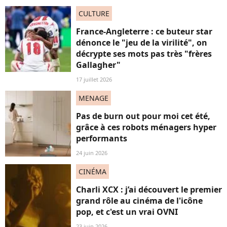
CULTURE
France-Angleterre : ce buteur star
dénonce le "jeu de la virilité", on
décrypte ses mots pas très "frères
Gallagher"
17 juillet 2026
MENAGE
Pas de burn out pour moi cet été,
grâce à ces robots ménagers hyper
performants
24 juin 2026
CINÉMA
Charli XCX : j’ai découvert le premier
grand rôle au cinéma de l'icône
pop, et c'est un vrai OVNI
23 juin 2026