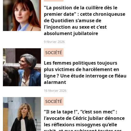
"La position de la cuillère dès le
premier date" : cette chroniqueuse
de Quotidien s'amuse de
l'injonction au sexe et c'est
absolument jubilatoire
9 février 2026
SOCIÉTÉ
Les femmes politiques toujours
plus victimes de harcèlement en
ligne ? Une étude interroge ce fléau
alarmant
16 février 2026
SOCIÉTÉ
"Il se la tape !", “c’est son mec” :
l'avocate de Cédric Jubilar dénonce
les réflexions misogynes qu’elle