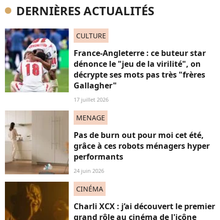
DERNIÈRES ACTUALITÉS
CULTURE
France-Angleterre : ce buteur star
dénonce le "jeu de la virilité", on
décrypte ses mots pas très "frères
Gallagher"
17 juillet 2026
MENAGE
Pas de burn out pour moi cet été,
grâce à ces robots ménagers hyper
performants
24 juin 2026
CINÉMA
Charli XCX : j’ai découvert le premier
grand rôle au cinéma de l'icône