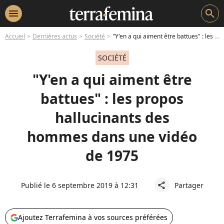
menu
search
Accueil
Dernières actus
Société
"Y'en a qui aiment être battues" : les propos hallucinants des hommes dans une vidéo de 1975
SOCIÉTÉ
"Y'en a qui aiment être
battues" : les propos
hallucinants des
hommes dans une vidéo
de 1975
Publié le 6 septembre 2019 à 12:31
Partager
share
Ajoutez Terrafemina à vos sources préférées