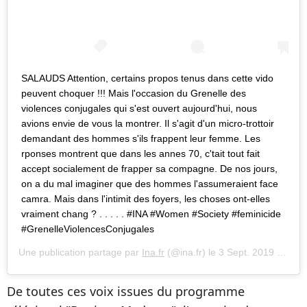
SALAUDS Attention, certains propos tenus dans cette vido
peuvent choquer !!! Mais l'occasion du Grenelle des
violences conjugales qui s'est ouvert aujourd'hui, nous
avions envie de vous la montrer. Il s'agit d'un micro-trottoir
demandant des hommes s'ils frappent leur femme. Les
rponses montrent que dans les annes 70, c'tait tout fait
accept socialement de frapper sa compagne. De nos jours,
on a du mal imaginer que des hommes l'assumeraient face
camra. Mais dans l'intimit des foyers, les choses ont-elles
vraiment chang ? . . . . . #INA #Women #Society #feminicide
#GrenelleViolencesConjugales
Une publication partage par
Ina.fr
(@ina.fr) le
3 Sept. 2019 9 :24 PDT
De toutes ces voix issues du programme