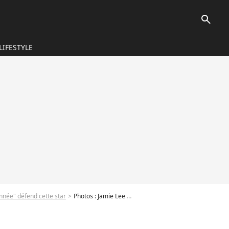
search
LIFESTYLE
année" défend cette star
Photos : Jamie Lee Curtis qui danse en "showgirl" à 66 ans ? Cette scène est "la plus sexy et inspirante de l'année" défend cette star