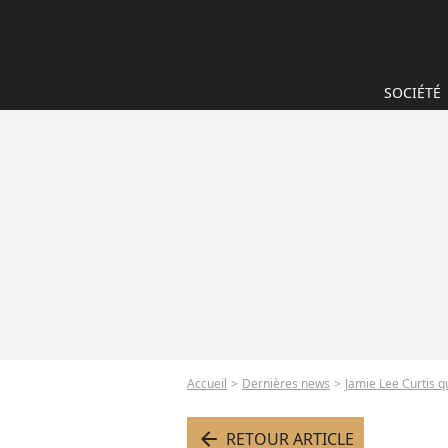
SOCIÉTÉ
Accueil
Dernières news
Jamie Lee Curtis q
arrow_left
RETOUR ARTICLE