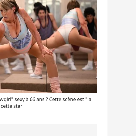
girl" sexy à 66 ans ? Cette scène est "la
cette star