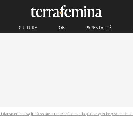
CULTURE
JOB
PARENTALITÉ
ui danse en "showgirl" à 66 ans ? Cette scène est "la plus sexy et inspirante de l'