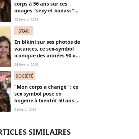
corps à 56 ans sur ces
images "sexy et badass"
mais ça ne plaît pas à tout
13 février 2026
le monde
STAR
En bikini sur ses photos de
vacances, ce sex-symbol
iconique des années 90 «
sidère » à plus de 40 ans
24 février 2026
SOCIÉTÉ
"Mon corps a changé" : ce
sex symbol pose en
lingerie à bientôt 50 ans et
défend ses courbes "body
9 février 2026
positive"
RTICLES SIMILAIRES