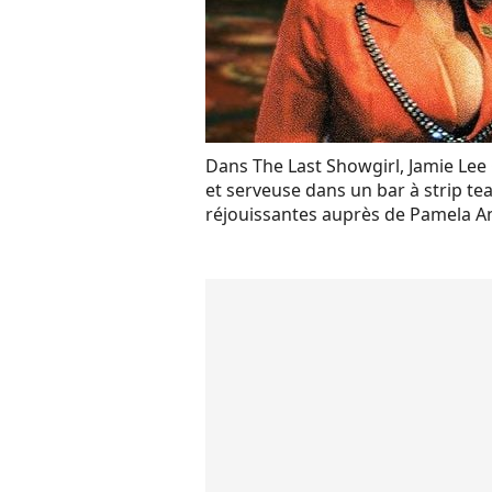
Dans The Last Showgirl, Jamie Lee
et serveuse dans un bar à strip tea
réjouissantes auprès de Pamela A