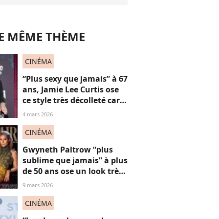
LE MÊME THÈME
CINÉMA
“Plus sexy que jamais” à 67
ans, Jamie Lee Curtis ose
ce style très décolleté car
“les femmes n’ont pas de
4 mars 2026
date de péremption”
CINÉMA
Gwyneth Paltrow “plus
sublime que jamais” à plus
de 50 ans ose un look très
décolleté sur le tapis
9 mars 2026
rouge, une réponse sexy
aux réflexions “anti-
CINÉMA
vieilles”