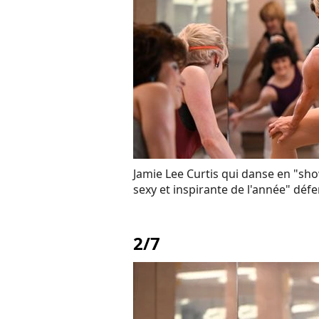
Jamie Lee Curtis qui danse en "show
sexy et inspirante de l'année" défe
2/7