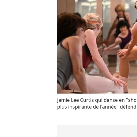
Jamie Lee Curtis qui danse en "show
plus inspirante de l'année" défend 