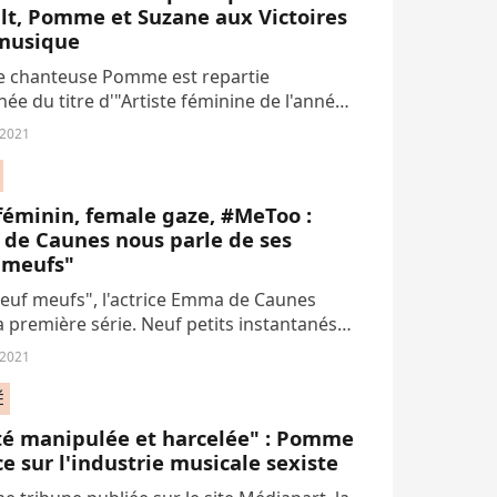
lt, Pomme et Suzane aux Victoires
 musique
e chanteuse Pomme est repartie
ée du titre d'"Artiste féminine de l'année"
s Victoires de la musique au lendemain de
 2021
gagement pour le mouvement de
on...
féminin, female gaze, #MeToo :
de Caunes nous parle de ses
 meufs"
euf meufs", l'actrice Emma de Caunes
a première série. Neuf petits instantanés
 journée de neuf femmes à découvrir dès
 2021
vrier sur Canal +. La réalisatrice...
É
été manipulée et harcelée" : Pomme
e sur l'industrie musicale sexiste