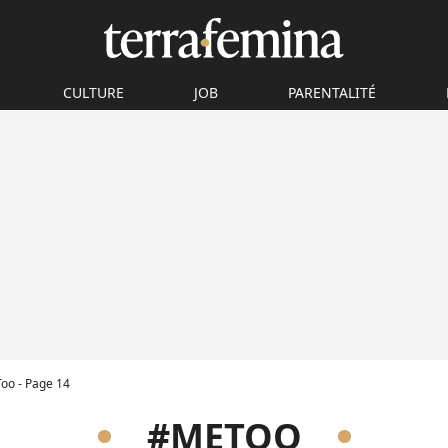
CULTURE
JOB
PARENTALITÉ
o - Page 14
#METOO