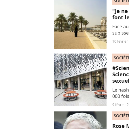
SOCIÉT
"Je ne
font 
Face au
subisse
femmes 
10 février
conserv
du côté.
SOCIÉT
#Scien
Scien
sexuel
Le hash
000 fois
dénonce
9 février 
perpétr
SOCIÉT
Rose 