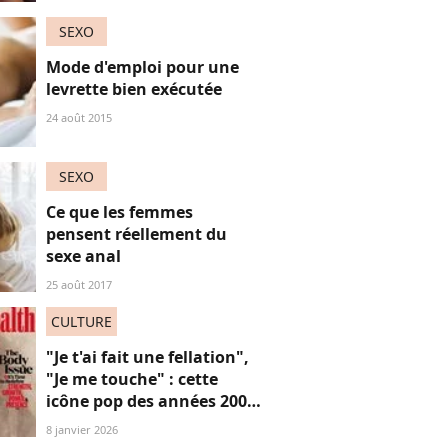
SEXO
Mode d'emploi pour une
levrette bien exécutée
24 août 2015
SEXO
Ce que les femmes
pensent réellement du
sexe anal
25 août 2017
CULTURE
"Je t'ai fait une fellation",
"Je me touche" : cette
icône pop des années 2000
revient enfin avec un son
8 janvier 2026
très explicite qui fait rager