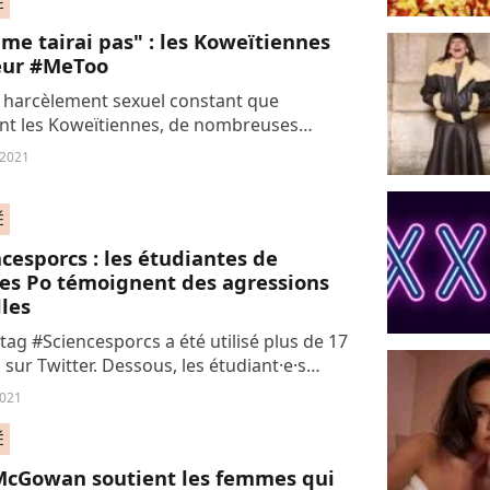
É
 me tairai pas" : les Koweïtiennes
leur #MeToo
 harcèlement sexuel constant que
nt les Koweïtiennes, de nombreuses
ont brisé le silence au sein d'un pays
 2021
ateur où la honte penche sans équivoque
..
É
cesporcs : les étudiantes de
ces Po témoignent des agressions
les
tag #Sciencesporcs a été utilisé plus de 17
 sur Twitter. Dessous, les étudiant·e·s
nt des agressions sexuelles et des viols
2021
és par des élèves de Sciences...
É
McGowan soutient les femmes qui