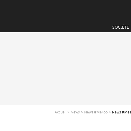
SOCIÉTÉ
Accueil
News
News #MeToo
News #MeTo