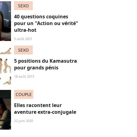
les réacs
SEXO
40 questions coquines
pour un "Action ou vérité"
ultra-hot
5 août 2021
SEXO
5 positions du Kamasutra
pour grands pénis
18 août 2015
COUPLE
Elles racontent leur
aventure extra-conjugale
22 juin 2020