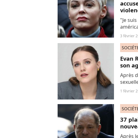
accus
violen
"Je suis
améric
mouveme
3 février 
les no
ancien..
SOCIÉT
Evan 
son ag
Après d
sexuell
nommer 
1 février 
Wood a 
SOCIÉT
37 pla
nouve
Après le