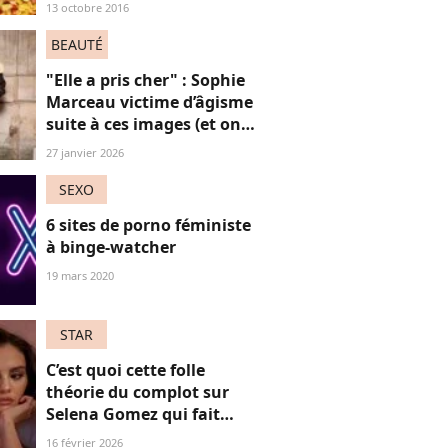
13 octobre 2016
BEAUTÉ
"Elle a pris cher" : Sophie
Marceau victime d’âgisme
suite à ces images (et on
souffle très fort)
27 janvier 2026
SEXO
6 sites de porno féministe
à binge-watcher
19 mars 2020
STAR
C’est quoi cette folle
théorie du complot sur
Selena Gomez qui fait
parler Internet ?
16 février 2026