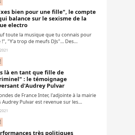
É
xes bien pour une fille", le compte
qui balance sur le sexisme de la
ue electro
ouf toute la musique que tu connais pour
e !", "Y'a trop de meufs DJs"... Des
ns bien reloues comme celles-ci, il y en a
 2021
ans le monde de la musique
ique....
É
is là en tant que fille de
iminel" : le témoignage
versant d'Audrey Pulvar
ondes de France Inter, l'adjointe à la mairie
s Audrey Pulvar est revenue sur les
ions de pédocriminalité dont fait l'objet
 2021
pre père. Un témoignage sororal,...
É
rformances très politiques