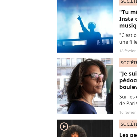
SOCIÉT
"Tu mi
Insta 
musiq
"C'est 
une fill
réflexio
18 février
plein d
électron
SOCIÉT
"Je su
pédocr
boule
Sur les 
de Pari
accusat
16 février
son pro
SOCIÉT
player2
Les pe