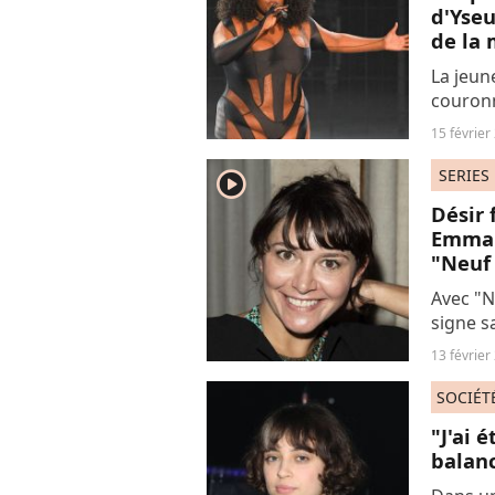
d'Yseu
de la
La jeun
couronn
lors de
15 février
son en
libérati
SERIES
player2
Désir 
Emma 
"Neuf
Avec "N
signe s
dans la
13 février
ce 15 fé
SOCIÉT
"J'ai 
balanc