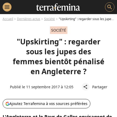
menu
search
Accueil
Dernières actus
Société
"Upskirting" : regarder sous les jupes des femmes bientôt pénalisé en Angleterre ?
SOCIÉTÉ
"Upskirting" : regarder
sous les jupes des
femmes bientôt pénalisé
en Angleterre ?
Publié le 11 septembre 2017 à 12:05
Partager
share
Ajoutez Terrafemina à vos sources préférées
L'Angleterre et le Pays de Galles envisagent de