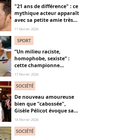
"21 ans de différence" : ce
mythique acteur apparaît
avec sa petite amie très
"cadette", un écart d'âge
11 février 2026
bien patriarcal (coucou
Léo)
SPORT
“Un milieu raciste,
homophobe, sexiste” :
cette championne
dézingue le monde du
17 février 2026
tennis
SOCIÉTÉ
De nouveau amoureuse
bien que "cabossée",
Gisèle Pélicot évoque sa
nouvelle vie avec
18 février 2026
émotions
SOCIÉTÉ