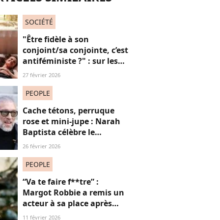
SOCIÉTÉ
"Être fidèle à son
conjoint/sa conjointe, c’est
antiféministe ?" : sur les
réseaux sociaux, cette
27 février 2026
question fait débat
PEOPLE
Cache tétons, perruque
rose et mini-jupe : Narah
Baptista célèbre le
carnaval de Rio avec son
26 février 2026
compagnon Vincent Cassel
de 30 ans son aîné
PEOPLE
“Va te faire f**tre” :
Margot Robbie a remis un
acteur à sa place après
qu’il lui a conseillé de
11 février 2026