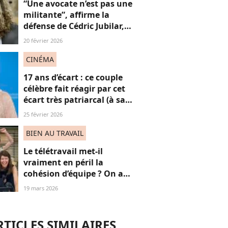
“Une avocate n’est pas une
militante”, affirme la
défense de Cédric Jubilar,
pour qui une femme peut
20 février 2026
très bien “défendre un
homme accusé" : une prise
CINÉMA
de parole controversée ?
17 ans d’écart : ce couple
célèbre fait réagir par cet
écart très patriarcal (à sa
tête, une grande actrice
25 février 2026
Oscarisée)
BIEN AU TRAVAIL
Le télétravail met-il
vraiment en péril la
cohésion d’équipe ? On a
résolu cette vaste
19 mars 2026
controverse
RTICLES SIMILAIRES