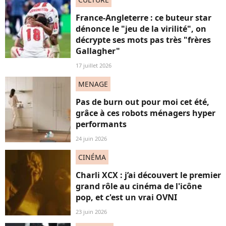
France-Angleterre : ce buteur star
dénonce le "jeu de la virilité", on
décrypte ses mots pas très "frères
Gallagher"
17 juillet 2026
MENAGE
Pas de burn out pour moi cet été,
grâce à ces robots ménagers hyper
performants
24 juin 2026
CINÉMA
Charli XCX : j’ai découvert le premier
grand rôle au cinéma de l'icône
pop, et c'est un vrai OVNI
23 juin 2026