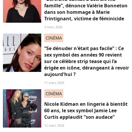
famille”, dénonce Valérie Bonneton
dans son hommage à Marie
Trintignant, victime de féminicide
3 mars 2026
CINÉMA
“Se dénuder n'était pas facile” : Ce
sex symbol des années 90 revient
sur ce célèbre strip tease qui l’a
érigée en icône, dérangeant à revoir
aujourd'hui ?
11 mars 2026
CINÉMA
Nicole Kidman en lingerie à bientôt
60 ans, le sex symbol Jamie Lee
Curtis applaudit “son audace”
12 mars 2026