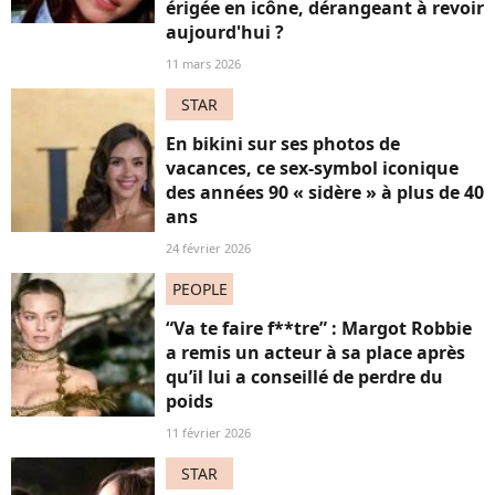
érigée en icône, dérangeant à revoir
aujourd'hui ?
11 mars 2026
STAR
En bikini sur ses photos de
vacances, ce sex-symbol iconique
des années 90 « sidère » à plus de 40
ans
24 février 2026
PEOPLE
“Va te faire f**tre” : Margot Robbie
a remis un acteur à sa place après
qu’il lui a conseillé de perdre du
poids
11 février 2026
STAR