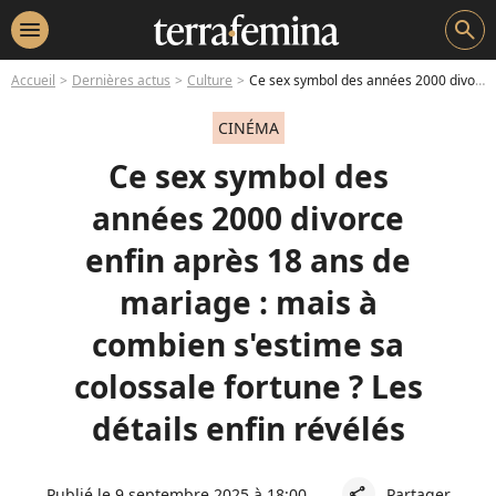
menu
search
Accueil
Dernières actus
Culture
Ce sex symbol des années 2000 divorce enfin après 18 ans de mariage : mais à combien s'estime sa colossale fortune ? Les détails enfin révélés
CINÉMA
Ce sex symbol des
années 2000 divorce
enfin après 18 ans de
mariage : mais à
combien s'estime sa
colossale fortune ? Les
détails enfin révélés
Publié le 9 septembre 2025 à 18:00
Partager
share