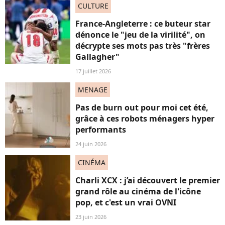
CULTURE
France-Angleterre : ce buteur star
dénonce le "jeu de la virilité", on
décrypte ses mots pas très "frères
Gallagher"
17 juillet 2026
MENAGE
Pas de burn out pour moi cet été,
grâce à ces robots ménagers hyper
performants
24 juin 2026
CINÉMA
Charli XCX : j’ai découvert le premier
grand rôle au cinéma de l'icône
pop, et c'est un vrai OVNI
23 juin 2026