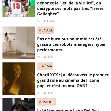
dénonce le "jeu de la virilité", on
décrypte ses mots pas très "frères
Gallagher"
17 juillet 2026
MENAGE
Pas de burn out pour moi cet été,
grâce à ces robots ménagers hyper
performants
24 juin 2026
CINÉMA
Charli XCX : j’ai découvert le premier
grand rôle au cinéma de l'icône
pop, et c'est un vrai OVNI
23 juin 2026
MUSIQUE
J'ai découvert que Lana Del Rey