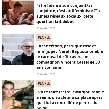
"Être fidèle à son conjoint/sa
conjointe, c’est antiféministe ?" :
sur les réseaux sociaux, cette
question fait débat
27 février 2026
PEOPLE
Cache tétons, perruque rose et
mini-jupe : Narah Baptista célèbre
le carnaval de Rio avec son
compagnon Vincent Cassel de 30
ans son aîné
26 février 2026
PEOPLE
“Va te faire f**tre” : Margot Robbie
a remis un acteur à sa place après
qu’il lui a conseillé de perdre du
poids