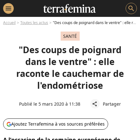
menu
search
Accueil
Toutes les actus
"Des coups de poignard dans le ventre" : elle raconte le cauchemar de l'endométriose
SANTÉ
"Des coups de poignard
dans le ventre" : elle
raconte le cauchemar de
l'endométriose
Publié le 5 mars 2020 à 11:38
Partager
share
Ajoutez Terrafemina à vos sources préférées
A l'occasion de la semaine européenne de