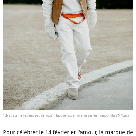
"Mes sacs ne veulent pas de vous" : Jacquemus envoie valser les homophobes© Abaca
Pour célébrer le 14 février et l'amour, la marque de