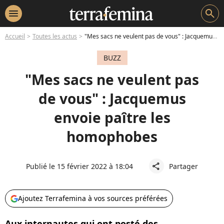
menu
search
Accueil
Toutes les actus
"Mes sacs ne veulent pas de vous" : Jacquemus envoie paître les homophobes
BUZZ
"Mes sacs ne veulent pas
de vous" : Jacquemus
envoie paître les
homophobes
Publié le 15 février 2022 à 18:04
Partager
share
Ajoutez Terrafemina à vos sources préférées
Aux internautes qui ont posté des