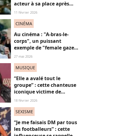
acteur à sa place après
qu’il lui a conseillé de
11 février 2026
perdre du poids
CINÉMA
Au cinéma : "A-bras-le-
corps", un puissant
exemple de "female gaze"
à voir à tout prix
27 mai 2026
MUSIQUE
“Elle a avalé tout le
groupe” : cette chanteuse
iconique victime de
grossophobie suite à ces
18 février 2026
images, on dit “STOP”
SEXISME
“Je me faisais DM par tous
les footballeurs” : cette
influenceuse se rappelle