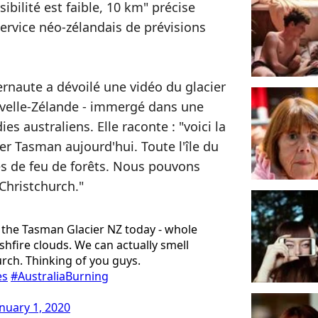
sibilité est faible, 10 km" précise
rvice néo-zélandais de prévisions
ernaute a dévoilé une vidéo du glacier
velle-Zélande - immergé dans une
s australiens. Elle raconte : "voici la
r Tasman aujourd'hui. Toute l'île du
 ​​de feu de forêts. Nous pouvons
 Christchurch."
f the Tasman Glacier NZ today - whole
hfire clouds. We can actually smell
rch. Thinking of you guys.
es
#AustraliaBurning
anuary 1, 2020