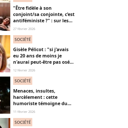
"Être fidèle à son
conjoint/sa conjointe, c’est
antiféministe ?" : sur les
réseaux sociaux, cette
27 février 2026
question fait débat
SOCIÉTÉ
Gisèle Pélicot : "si j'avais
eu 20 ans de moins je
n'aurai peut-être pas osé
refuser le huis-clos"
12 février 2026
SOCIÉTÉ
Menaces, insultes,
harcèlement : cette
humoriste témoigne du
sort des femmes sur les
11 février 2026
réseaux sociaux
SOCIÉTÉ