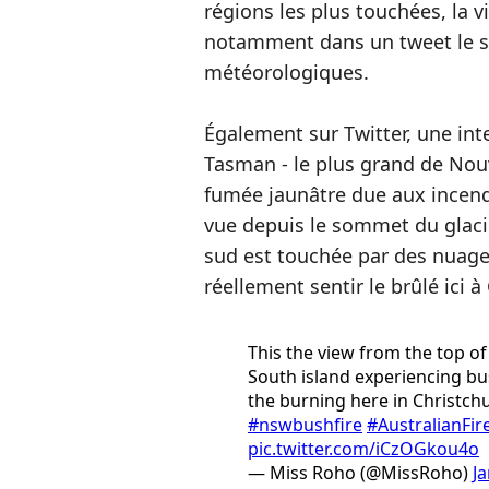
régions les plus touchées, la vi
notamment dans un tweet le se
météorologiques.
Également sur Twitter, une int
Tasman - le plus grand de Nou
fumée jaunâtre due aux incendie
vue depuis le sommet du glacie
sud est touchée par des nuages
réellement sentir le brûlé ici à
This the view from the top o
South island experiencing bus
the burning here in Christchu
#nswbushfire
#AustralianFir
pic.twitter.com/iCzOGkou4o
— Miss Roho (@MissRoho)
J