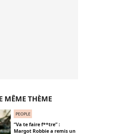
LE MÊME THÈME
PEOPLE
“Va te faire f**tre” :
Margot Robbie a remis un