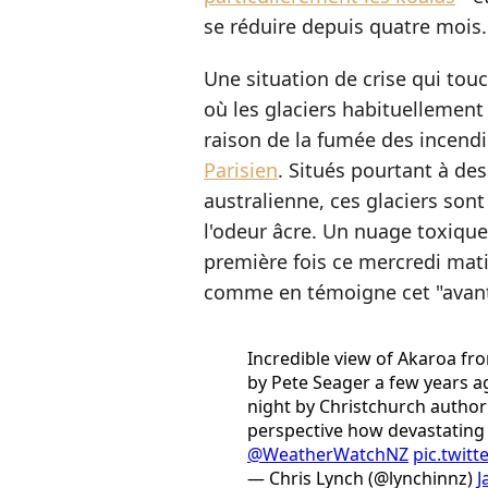
se réduire depuis quatre mois.
Une situation de crise qui tou
où les glaciers habituellement 
raison de la fumée des incendi
Parisien
. Situés pourtant à des
australienne, ces glaciers so
l'odeur âcre. Un nuage toxique
première fois ce mercredi mati
comme en témoigne cet "avant
Incredible view of Akaroa fr
by Pete Seager a few years a
night by Christchurch author 
perspective how devastating i
@WeatherWatchNZ
pic.twit
— Chris Lynch (@lynchinnz)
J