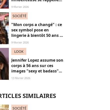
l’hypersexualisation
9 février 2026
qu’elle a subi à seulement
14 ans
SOCIÉTÉ
"Mon corps a changé" : ce
sex symbol pose en
lingerie à bientôt 50 ans et
défend ses courbes "body
9 février 2026
positive"
LOOK
Jennifer Lopez assume son
corps à 56 ans sur ces
images "sexy et badass"
mais ça ne plaît pas à tout
13 février 2026
le monde
RTICLES SIMILAIRES
SOCIÉTÉ