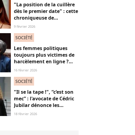
"La position de la cuillère
dès le premier date" : cette
chroniqueuse de
Quotidien s'amuse de
9 février 2026
l'injonction au sexe et c'est
absolument jubilatoire
SOCIÉTÉ
Les femmes politiques
toujours plus victimes de
harcèlement en ligne ?
Une étude interroge ce
16 février 2026
fléau alarmant
SOCIÉTÉ
"Il se la tape !", “c’est son
mec” : l'avocate de Cédric
Jubilar dénonce les
réflexions misogynes
18 février 2026
qu’elle subit, et que
subissent toutes ses
consœurs