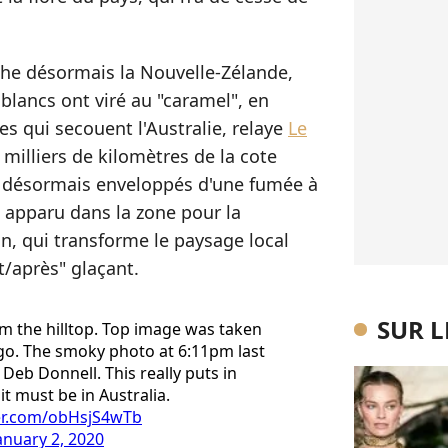
che désormais la Nouvelle-Zélande,
blancs ont viré au "caramel", en
es qui secouent l'Australie, relaye
Le
 milliers de kilomètres de la cote
nt désormais enveloppés d'une fumée à
 apparu dans la zone pour la
n, qui transforme le paysage local
/après" glaçant.
SUR 
om the hilltop. Top image was taken
go. The smoky photo at 6:11pm last
Deb Donnell. This really puts in
t must be in Australia.
ter.com/obHsjS4wTb
anuary 2, 2020