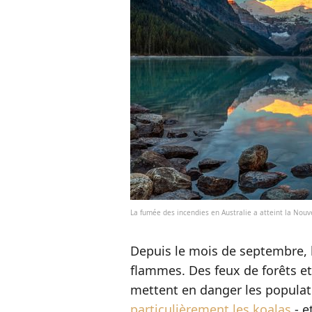
La fumée des incendies en Australie a atteint la Nou
Depuis le mois de septembre, l
flammes. Des feux de forêts et
mettent en danger les populati
particulièrement les koalas
- e