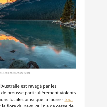
velle-Zélande© Adobe Stock
'Australie est ravagé par les
 de brousse particulièrement violents
ons locales ainsi que la faune -
tout
t la flore du pays, qui n'a de cesse de