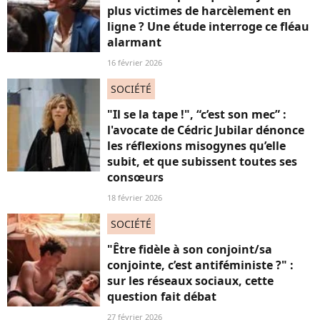
plus victimes de harcèlement en
ligne ? Une étude interroge ce fléau
alarmant
16 février 2026
SOCIÉTÉ
"Il se la tape !", “c’est son mec” :
l'avocate de Cédric Jubilar dénonce
les réflexions misogynes qu’elle
subit, et que subissent toutes ses
consœurs
18 février 2026
SOCIÉTÉ
"Être fidèle à son conjoint/sa
conjointe, c’est antiféministe ?" :
sur les réseaux sociaux, cette
question fait débat
27 février 2026