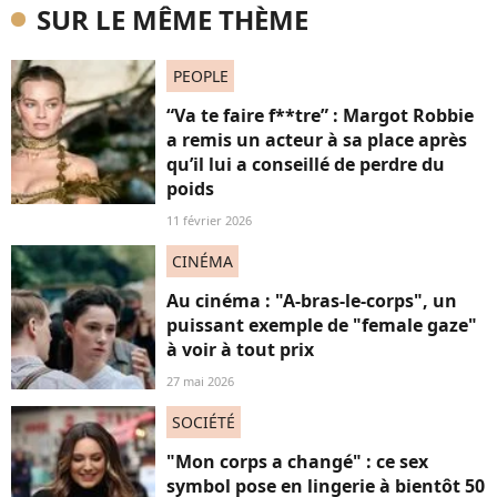
SUR LE MÊME THÈME
PEOPLE
“Va te faire f**tre” : Margot Robbie
a remis un acteur à sa place après
qu’il lui a conseillé de perdre du
poids
11 février 2026
CINÉMA
Au cinéma : "A-bras-le-corps", un
puissant exemple de "female gaze"
à voir à tout prix
27 mai 2026
SOCIÉTÉ
"Mon corps a changé" : ce sex
symbol pose en lingerie à bientôt 50