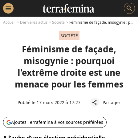
menu
search
Accueil
Dernières actus
Société
Féminisme de façade, misogynie : pourquoi l'extrême droite est une menace pour les femmes
SOCIÉTÉ
Féminisme de façade,
misogynie : pourquoi
l'extrême droite est une
menace pour les femmes
Publié le 17 mars 2022 à 17:27
Partager
share
Ajoutez Terrafemina à vos sources préférées
A l'aube d'une élection présidentielle