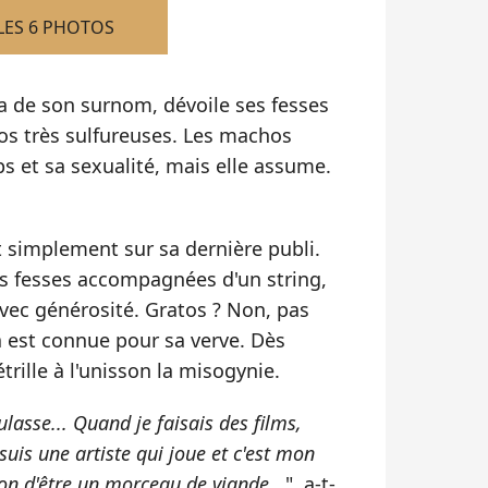
LES 6 PHOTOS
a de son surnom, dévoile ses fesses
os très sulfureuses. Les machos
ps et sa sexualité, mais elle assume.
ut simplement sur sa dernière publi.
es fesses accompagnées d'un string,
vec générosité. Gratos ? Non, pas
a est connue pour sa verve. Dès
trille à l'unisson la misogynie.
asse... Quand je faisais des films,
 suis une artiste qui joue et c'est mon
sion d'être un morceau de viande...
", a-t-