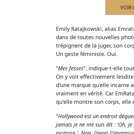
VOIR 
Emily Ratajkowski, alias Emrat
dans de toutes nouvelles phot
trépignent de la juger, son cor
Un geste féministe. Oui.
"
Mes fesses
", indique-t-elle to
On y voit effectivement lesdit
d'une marque qu'elle incarne a
vraiment en vérité. Car EmRat
qu'elle montre son corps, elle é
"
Hollywood est un endroit dégueul
jamais je ne me suis dit : 'Oh, je
exutoire.'. Non. J'avais l'impres