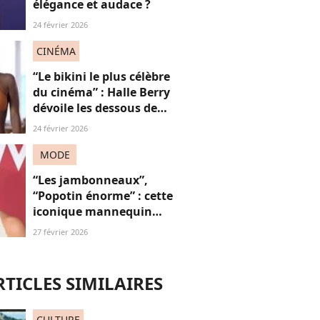
élégance et audace ?
24 février 2026
CINÉMA
“Le bikini le plus célèbre
du cinéma” : Halle Berry
dévoile les dessous de
cette scène, la plus sexy (et
24 février 2026
légendaire) de sa carrière
MODE
“Les jambonneaux”,
“Popotin énorme” : cette
iconique mannequin
victime de grossophobie,
27 février 2026
jugée “trop potelée”… Par
des femmes
RTICLES SIMILAIRES
CULTURE