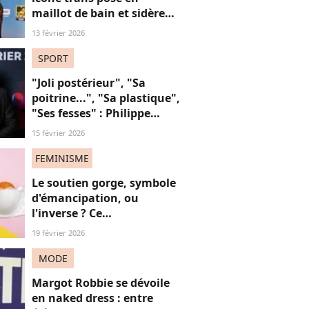
maillot de bain et sidère
ses fans, une ode intime
13 février 2026
aux "vies trans"
SPORT
"Joli postérieur", "Sa
poitrine...", "Sa plastique",
"Ses fesses" : Philippe
Candeloro, victime de la
15 février 2026
"cancel culture" ? Plutôt
de son sexisme !
FEMINISME
Le soutien gorge, symbole
d'émancipation, ou
l'inverse ? Ce
documentaire dévoile les
19 février 2026
dessous des femmes
MODE
Margot Robbie se dévoile
en naked dress : entre