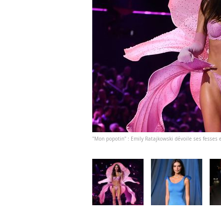
"Mon popotin" : Emily Ratajkowski dévoile ses fesses e