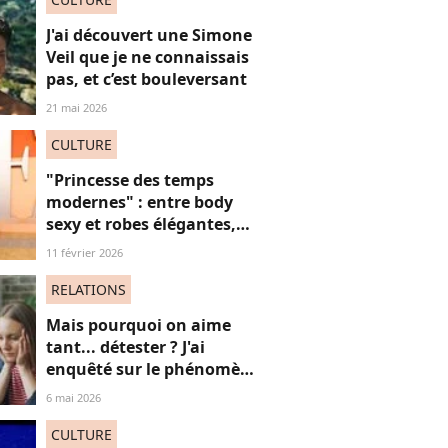
J'ai découvert une Simone
Veil que je ne connaissais
pas, et c’est bouleversant
21 mai 2026
CULTURE
"Princesse des temps
modernes" : entre body
sexy et robes élégantes,
cette popstar iconique
11 février 2026
"sidérante" sur ces photos
de "diva" absolue
RELATIONS
Mais pourquoi on aime
tant... détester ? J'ai
enquêté sur le phénomène
du "hate watching" (et ça
6 mai 2026
m'a emmené très loin)
CULTURE